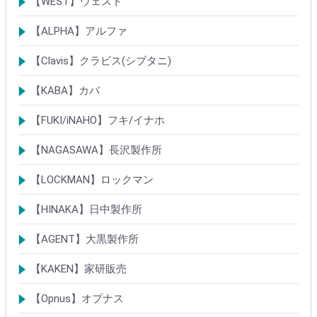
【WEST】ウェスト
シリンダー
錠
その他
【ALPHA】アルファ
シリンダー
錠
南京錠
【Clavis】クラビス(シブタニ)
シリンダー
錠
【KABA】カバ
シリンダー
錠・ロック製品
【FUKI/iNAHO】フキ/イナホ
TIERKEYシリンダー
ロック製品
【NAGASAWA】長沢製作所
シリンダー
古代・古代ネオ装飾錠
KEYLEX/キーレックス
レバーハンドルシリーズ
【LOCKMAN】ロックマン
メガクロスSPシリンダー
デジタルロック
【HINAKA】日中製作所
SEPA/HDSシリンダー
SEPA・AGE・GIAロック製品
【AGENT】大黒製作所
LSシリンダー
錠・ロック製品
【KAKEN】家研販売
ベルウェーブキー
ロック製品
【Opnus】オプナス