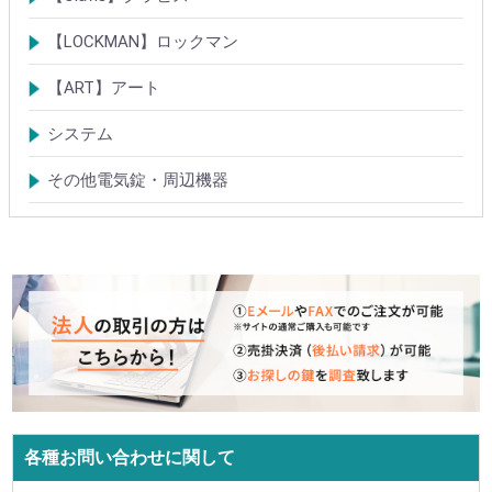
電気錠
電気錠システム製品
Tebra(ハンズフリー)
キースイッチ
【LOCKMAN】ロックマン
電磁式電気錠
電磁錠取付ブラケット
電気錠システム製品
【ART】アート
電気錠システム
入退管理システム
システム
テンキーシステム
静脈認証システム
ICカード認証システム
その他電気錠・周辺機器
各種お問い合わせに関して