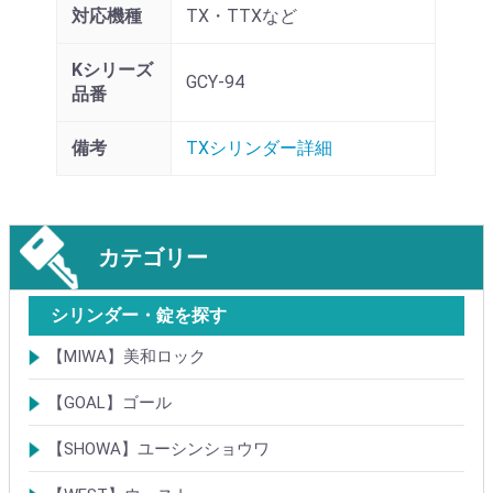
対応機種
TX・TTXなど
Kシリーズ
GCY-94
品番
備考
TXシリンダー詳細
カテゴリー
シリンダー・錠を探す
【MIWA】美和ロック
シリンダー
レバーハンドル錠
ケースロック
モノロック
本締錠
引戸錠
引違戸錠
ガラス扉錠
補助錠
グレモン錠
自動施錠錠
面付錠
内部錠
プッシュプル錠
キーレス錠
インダストリアルロック・カムロック
ポスト錠
ハンドル
サムターン
フロントプレート
ストライク
樹脂カバー・非常カバー
交換・補修錠前
交換・補修部材
M品番特殊錠(Kシリーズ)
その他
【GOAL】ゴール
シリンダー
錠
錠前部品
その他
【SHOWA】ユーシンショウワ
シリンダー
錠
その他