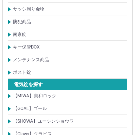
アルミサッシ玄関引戸・引違戸錠
サムラッチ錠
浴室錠
補助錠
エンジンドア錠・ガラス扉錠
ケースハンドル錠
インダストリアルロック・カムロック
サッシ周り金物
ドアガード
ドアチェーン
クレセント錠
丁番
フランス落とし
ドアクローザ
防犯商品
防犯簡易錠
防犯サムターン
ガードプレート・Lフロント
その他
南京錠
【ALPHA】アルファ
【ABUS】アバス
その他
キー保管BOX
大型キーBOX
小型キーBOX
メンテナンス商品
鍵の潤滑剤
サッシ調整ツール
ポスト錠
【Tajima(MET)】
【DAIKEN】
【コーワソニア】
【キョーワナスタ】
【リンタツ】
その他
電気錠を探す
【MIWA】美和ロック
電気錠・電気ストライク
通電金具
制御器・操作器
電材・その他
BANシリーズ
非接触キー・IDカード
Raccessシリーズ
ノンタッチシリーズ
iELシリーズ
FKL・FeliCa・MIFARE
キースイッチ
補修品・代替品
【GOAL】ゴール
電気錠
通電金具
電気錠システム製品
キースイッチ
【SHOWA】ユーシンショウワ
電気錠・電気ストライク
電気錠システム製品
キースイッチ
【Clavis】クラビス