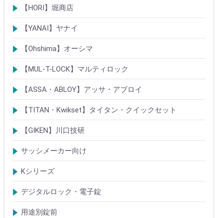
シリンダー
ロック製品
【HORI】堀商店
シリンダー
錠・ロック製品
【YANAI】ヤナイ
Rシリーズシリンダー
ロック製品
【Ohshima】オーシマ
シリンダー
錠・ロック製品
【MUL-T-LOCK】マルティロック
シリンダー
南京錠
【ASSA・ABLOY】アッサ・アブロイ
シリンダー
ロック製品
【TITAN・Kwikset】タイタン・クイックセット
シリンダー
錠
【GIKEN】川口技研
鍵ケース/ラッチング
室内錠シリーズ
サッシメーカー向け
TOSTEMトステム(LIXILリクシル)
新日軽
三協(立山)アルミ
YKK
ミサワホーム
セキスイ
YAMAHA
ダイワハウス
松下電工・ナショナル住宅
不二サッシ
その他
Kシリーズ
【KH】アルミサッシ用引戸錠
【M】ミワ特殊錠
【G】ゴール特殊錠
【S】ショウワ特殊錠
【R】各社特殊錠
【MCY】ミワ取替用シリンダー
【GCY】ゴール取替用シリンダー
【SCY】ショウワ取替用シリンダー
【WCY】ウェスト取替用シリンダー
【ACY】アルファ取替用シリンダー
【KCY】コダイ取替用シリンダー
【KC】クレセントシリーズ
その他Kシリーズ
デジタルロック・電子錠
扉加工あり
扉加工なし(軽微な加工)
ICキー・タグ・カード
用途別錠前