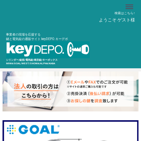
Menu
検索はこちら↑
ようこそ ゲスト様
事業者の現場を応援する
鍵と電気錠の通販サイト keyDEPO.キーデポ
シリンダー/錠前/電気錠/南京錠/キーボックス
MIWA/GOAL/WEST/SHOWA/ALPHA/KABA