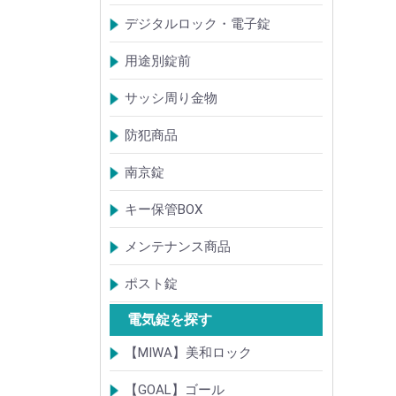
【KH】アルミサッシ用引戸錠
【M】ミワ特殊錠
【G】ゴール特殊錠
【S】ショウワ特殊錠
【R】各社特殊錠
【MCY】ミワ取替用シリンダー
【GCY】ゴール取替用シリンダー
【SCY】ショウワ取替用シリンダー
【WCY】ウェスト取替用シリンダー
【ACY】アルファ取替用シリンダー
【KCY】コダイ取替用シリンダー
【KC】クレセントシリーズ
その他Kシリーズ
デジタルロック・電子錠
扉加工あり
扉加工なし(軽微な加工)
ICキー・タグ・カード
用途別錠前
アルミサッシ玄関引戸・引違戸錠
サムラッチ錠
浴室錠
補助錠
エンジンドア錠・ガラス扉錠
ケースハンドル錠
インダストリアルロック・カムロッ
サッシ周り金物
ク
ドアガード
ドアチェーン
クレセント錠
丁番
フランス落とし
ドアクローザ
防犯商品
防犯簡易錠
防犯サムターン
ガードプレート・Lフロント
その他
南京錠
【ALPHA】アルファ
【ABUS】アバス
その他
キー保管BOX
大型キーBOX
小型キーBOX
メンテナンス商品
鍵の潤滑剤
サッシ調整ツール
ポスト錠
【Tajima(MET)】
【DAIKEN】
【コーワソニア】
【キョーワナスタ】
【リンタツ】
その他
電気錠を探す
【MIWA】美和ロック
電気錠・電気ストライク
通電金具
制御器・操作器
電材・その他
BANシリーズ
非接触キー・IDカード
Raccessシリーズ
ノンタッチシリーズ
iELシリーズ
FKL・FeliCa・MIFARE
キースイッチ
補修品・代替品
【GOAL】ゴール