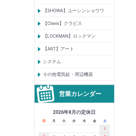
電気錠
通電金具
電気錠システム製品
キースイッチ
【SHOWA】ユーシンショウワ
電気錠・電気ストライク
電気錠システム製品
キースイッチ
【Clavis】クラビス
電気錠
電気錠システム製品
Tebra(ハンズフリー)
キースイッチ
【LOCKMAN】ロックマン
電磁式電気錠
電磁錠取付ブラケット
電気錠システム製品
【ART】アート
電気錠システム
入退管理システム
システム
テンキーシステム
静脈認証システム
ICカード認証システム
その他電気錠・周辺機器
営業カレンダー
2026年8月の定休日
日
月
火
水
木
金
土
1