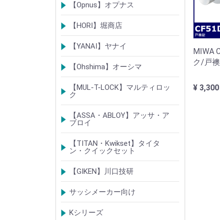
ベルウェーブキー
ロック製品
【Opnus】オプナス
シリンダー
ロック製品
【HORI】堀商店
シリンダー
錠・ロック製品
【YANAI】ヤナイ
MIWA
ク/戸
Rシリーズシリンダー
ロック製品
【Ohshima】オーシマ
シリンダー
錠・ロック製品
¥ 3,300
【MUL-T-LOCK】マルティロッ
ク
シリンダー
南京錠
【ASSA・ABLOY】アッサ・ア
ブロイ
シリンダー
ロック製品
【TITAN・Kwikset】タイタ
ン・クイックセット
シリンダー
錠
【GIKEN】川口技研
錠ケース/ラッチング
室内錠シリーズ
サッシメーカー向け
TOSTEMトステム(LIXILリクシル)
新日軽
三協(立山)アルミ
YKK
ミサワホーム
セキスイ
YAMAHA
ダイワハウス
松下電工・ナショナル住宅
不二サッシ
その他
Kシリーズ