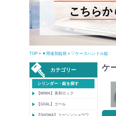
TOP
>
▼用途別錠前
>
▽ケースハンドル錠
ケ
カテゴリー
シリンダー・錠を探す
【MIWA】美和ロック
シリンダー
レバーハンドル錠
ケースロック
モノロック
本締錠
引戸錠
引違戸錠
ガラス扉錠
補助錠
グレモン錠
自動施錠錠
面付錠
内部錠
プッシュプル錠
キーレス錠
インダストリアルロック・カムロッ
ポスト錠
ハンドル
サムターン
フロントプレート
ストライク
樹脂カバー・非常カバー
交換・補修錠前
交換・補修部材
M品番特殊錠(Kシリーズ)
その他
【GOAL】ゴール
ク
シリンダー
錠
錠前部品
その他
【SHOWA】ユーシンショウワ