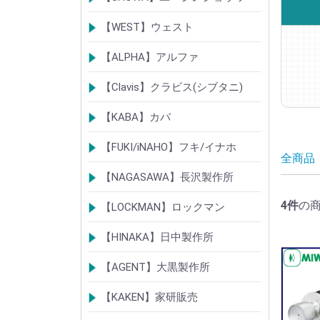
シリンダー
錠
その他
【WEST】ウェスト
シリンダー
錠
その他
【ALPHA】アルファ
シリンダー
錠
南京錠
【Clavis】クラビス(シブタニ)
シリンダー
錠
【KABA】カバ
シリンダー
錠・ロック製品
【FUKI/iNAHO】フキ/イナホ
全商品
TIERKEYシリンダー
ロック製品
【NAGASAWA】長沢製作所
シリンダー
古代・古代ネオ装飾錠
KEYLEX/キーレックス
レバーハンドルシリーズ
4
件
の
【LOCKMAN】ロックマン
メガクロスSPシリンダー
デジタルロック
【HINAKA】日中製作所
SEPA/HDSシリンダー
SEPA・AGE・GIAロック製品
【AGENT】大黒製作所
LSシリンダー
錠・ロック製品
【KAKEN】家研販売