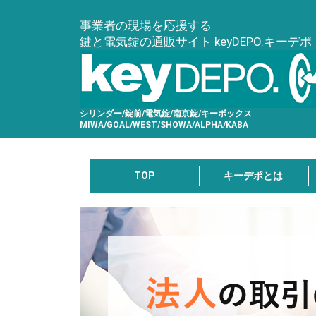
事業者の現場を応援する
鍵と電気錠の通販サイト keyDEPO.キーデポ
シリンダー/錠前/電気錠/南京錠/キーボックス
MIWA/GOAL/WEST/SHOWA/ALPHA/KABA
TOP
キーデポとは