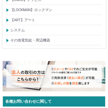
電気錠
電気錠システム製品
Tebra(ハンズフリー)
キースイッチ
【LOCKMAN】ロックマン
電磁式電気錠
電磁錠取付ブラケット
電気錠システム製品
【ART】アート
電気錠システム
入退管理システム
システム
テンキーシステム
静脈認証システム
ICカード認証システム
その他電気錠・周辺機器
各種お問い合わせに関して