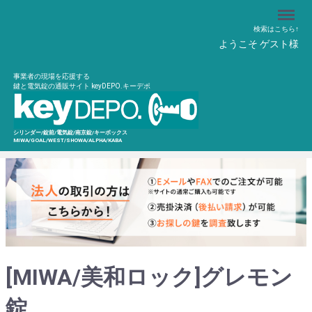
Menu
検索はこちら↑
ようこそ ゲスト様
事業者の現場を応援する
鍵と電気錠の通販サイト keyDEPO.キーデポ
シリンダー/錠前/電気錠/南京錠/キーボックス
MIWA/GOAL/WEST/SHOWA/ALPHA/KABA
[MIWA/美和ロック]グレモン
錠