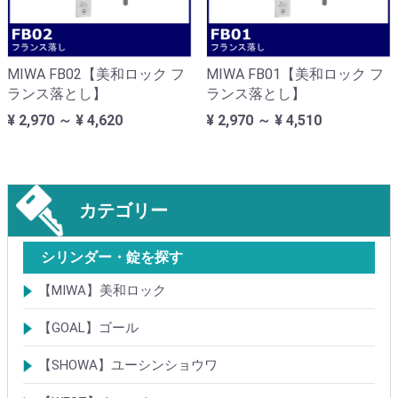
MIWA FB02【美和ロック フ
MIWA FB01【美和ロック フ
ランス落とし】
ランス落とし】
¥ 2,970 ～ ¥ 4,620
¥ 2,970 ～ ¥ 4,510
カテゴリー
シリンダー・錠を探す
【MIWA】美和ロック
シリンダー
レバーハンドル錠
ケースロック
モノロック
本締錠
引戸錠
引違戸錠
ガラス扉錠
補助錠
グレモン錠
自動施錠錠
面付錠
内部錠
プッシュプル錠
キーレス錠
インダストリアルロック・カムロック
ポスト錠
ハンドル
サムターン
フロントプレート
ストライク
樹脂カバー・非常カバー
交換・補修錠前
交換・補修部材
M品番特殊錠(Kシリーズ)
その他
【GOAL】ゴール
シリンダー
錠
錠前部品
その他
【SHOWA】ユーシンショウワ
シリンダー
錠
その他