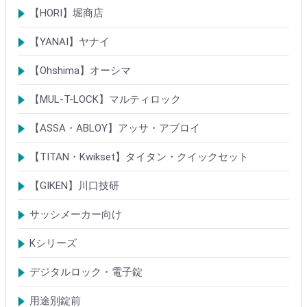
シリンダー
ロック製品
【HORI】堀商店
シリンダー
錠・ロック製品
【YANAI】ヤナイ
Rシリーズシリンダー
ロック製品
【Ohshima】オーシマ
シリンダー
錠・ロック製品
【MUL-T-LOCK】マルティロック
シリンダー
南京錠
【ASSA・ABLOY】アッサ・アブロイ
シリンダー
ロック製品
【TITAN・Kwikset】タイタン・クイックセット
シリンダー
錠
【GIKEN】川口技研
鍵ケース/ラッチング
室内錠シリーズ
サッシメーカー向け
TOSTEMトステム(LIXILリクシル)
新日軽
三協(立山)アルミ
YKK
ミサワホーム
セキスイ
YAMAHA
ダイワハウス
松下電工・ナショナル住宅
不二サッシ
その他
Kシリーズ
【KH】アルミサッシ用引戸錠
【M】ミワ特殊錠
【G】ゴール特殊錠
【S】ショウワ特殊錠
【R】各社特殊錠
【MCY】ミワ取替用シリンダー
【GCY】ゴール取替用シリンダー
【SCY】ショウワ取替用シリンダー
【WCY】ウェスト取替用シリンダー
【ACY】アルファ取替用シリンダー
【KCY】コダイ取替用シリンダー
【KC】クレセントシリーズ
その他Kシリーズ
デジタルロック・電子錠
扉加工あり
扉加工なし(軽微な加工)
ICキー・タグ・カード
用途別錠前