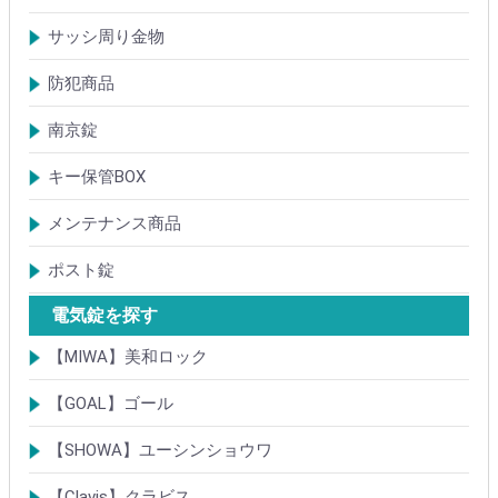
アルミサッシ玄関引戸・引違戸錠
サムラッチ錠
浴室錠
補助錠
エンジンドア錠・ガラス扉錠
ケースハンドル錠
インダストリアルロック・カムロック
サッシ周り金物
ドアガード
ドアチェーン
クレセント錠
丁番
フランス落とし
ドアクローザ
防犯商品
防犯簡易錠
防犯サムターン
ガードプレート・Lフロント
その他
南京錠
【ALPHA】アルファ
【ABUS】アバス
その他
キー保管BOX
大型キーBOX
小型キーBOX
メンテナンス商品
鍵の潤滑剤
サッシ調整ツール
ポスト錠
【Tajima(MET)】
【DAIKEN】
【コーワソニア】
【キョーワナスタ】
【リンタツ】
その他
電気錠を探す
【MIWA】美和ロック
電気錠・電気ストライク
通電金具
制御器・操作器
電材・その他
BANシリーズ
非接触キー・IDカード
Raccessシリーズ
ノンタッチシリーズ
iELシリーズ
FKL・FeliCa・MIFARE
キースイッチ
補修品・代替品
【GOAL】ゴール
電気錠
通電金具
電気錠システム製品
キースイッチ
【SHOWA】ユーシンショウワ
電気錠・電気ストライク
電気錠システム製品
キースイッチ
【Clavis】クラビス