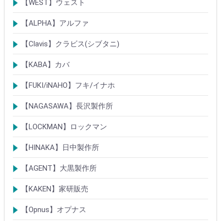
【WEST】ウェスト
シリンダー
錠
その他
【ALPHA】アルファ
シリンダー
錠
南京錠
【Clavis】クラビス(シブタニ)
シリンダー
錠
【KABA】カバ
シリンダー
錠・ロック製品
【FUKI/iNAHO】フキ/イナホ
TIERKEYシリンダー
ロック製品
【NAGASAWA】長沢製作所
シリンダー
古代・古代ネオ装飾錠
KEYLEX/キーレックス
レバーハンドルシリーズ
【LOCKMAN】ロックマン
メガクロスSPシリンダー
デジタルロック
【HINAKA】日中製作所
SEPA/HDSシリンダー
SEPA・AGE・GIAロック製品
【AGENT】大黒製作所
LSシリンダー
錠・ロック製品
【KAKEN】家研販売
ベルウェーブキー
ロック製品
【Opnus】オプナス