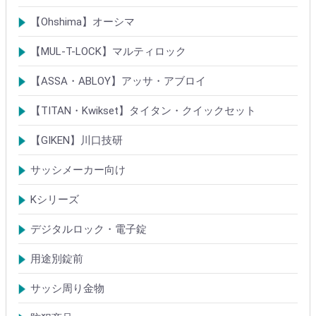
Rシリーズシリンダー
ロック製品
【Ohshima】オーシマ
シリンダー
錠・ロック製品
【MUL-T-LOCK】マルティロック
シリンダー
南京錠
【ASSA・ABLOY】アッサ・アブロイ
シリンダー
ロック製品
【TITAN・Kwikset】タイタン・クイックセット
シリンダー
錠
【GIKEN】川口技研
鍵ケース/ラッチング
室内錠シリーズ
サッシメーカー向け
TOSTEMトステム(LIXILリクシル)
新日軽
三協(立山)アルミ
YKK
ミサワホーム
セキスイ
YAMAHA
ダイワハウス
松下電工・ナショナル住宅
不二サッシ
その他
Kシリーズ
【KH】アルミサッシ用引戸錠
【M】ミワ特殊錠
【G】ゴール特殊錠
【S】ショウワ特殊錠
【R】各社特殊錠
【MCY】ミワ取替用シリンダー
【GCY】ゴール取替用シリンダー
【SCY】ショウワ取替用シリンダー
【WCY】ウェスト取替用シリンダー
【ACY】アルファ取替用シリンダー
【KCY】コダイ取替用シリンダー
【KC】クレセントシリーズ
その他Kシリーズ
デジタルロック・電子錠
扉加工あり
扉加工なし(軽微な加工)
ICキー・タグ・カード
用途別錠前
アルミサッシ玄関引戸・引違戸錠
サムラッチ錠
浴室錠
補助錠
エンジンドア錠・ガラス扉錠
ケースハンドル錠
インダストリアルロック・カムロック
サッシ周り金物
ドアガード
ドアチェーン
クレセント錠
丁番
フランス落とし
ドアクローザ