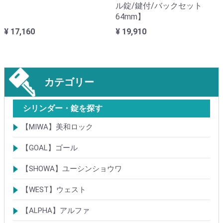
ル錠/鍵付/バックセット
64mm】
¥ 17,160
¥ 19,910
カテゴリー
シリンダー・錠を探す
【MIWA】美和ロック
シリンダー
レバーハンドル錠
ケースロック
モノロック
本締錠
引戸錠
引違戸錠
ガラス扉錠
補助錠
グレモン錠
自動施錠錠
面付錠
内部錠
プッシュプル錠
キーレス錠
インダストリアルロック・カムロック
ポスト錠
ハンドル
サムターン
フロントプレート
ストライク
樹脂カバー・非常カバー
交換・補修錠前
交換・補修部材
M品番特殊錠(Kシリーズ)
その他
【GOAL】ゴール
シリンダー
錠
錠前部品
その他
【SHOWA】ユーシンショウワ
シリンダー
錠
その他
【WEST】ウェスト
シリンダー
錠
その他
【ALPHA】アルファ