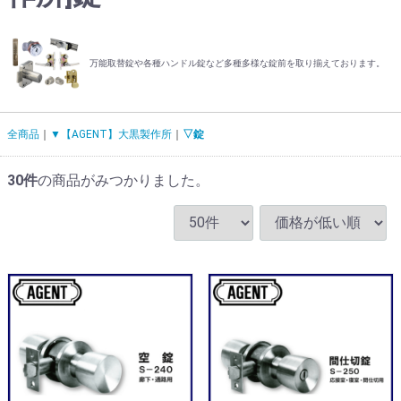
万能取替錠や各種ハンドル錠など多種多様な錠前を取り揃えております。
全商品
▼【AGENT】大黒製作所
▽錠
30
件
の商品がみつかりました。