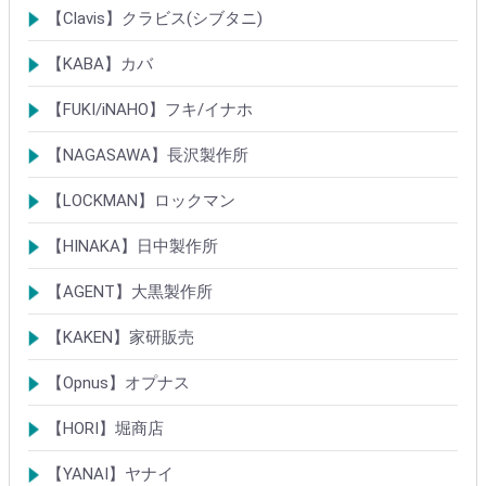
シリンダー
錠
南京錠
【Clavis】クラビス(シブタニ)
シリンダー
錠
【KABA】カバ
シリンダー
錠・ロック製品
【FUKI/iNAHO】フキ/イナホ
TIERKEYシリンダー
ロック製品
【NAGASAWA】長沢製作所
シリンダー
古代・古代ネオ装飾錠
KEYLEX/キーレックス
レバーハンドルシリーズ
【LOCKMAN】ロックマン
メガクロスSPシリンダー
デジタルロック
【HINAKA】日中製作所
SEPA/HDSシリンダー
SEPA・AGE・GIAロック製品
【AGENT】大黒製作所
LSシリンダー
錠・ロック製品
【KAKEN】家研販売
ベルウェーブキー
ロック製品
【Opnus】オプナス
シリンダー
ロック製品
【HORI】堀商店
シリンダー
錠・ロック製品
【YANAI】ヤナイ