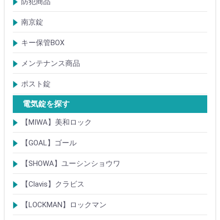
防犯商品
防犯簡易錠
防犯サムターン
ガードプレート・Lフロント
その他
南京錠
【ALPHA】アルファ
【ABUS】アバス
その他
キー保管BOX
大型キーBOX
小型キーBOX
メンテナンス商品
鍵の潤滑剤
サッシ調整ツール
ポスト錠
【Tajima(MET)】
【DAIKEN】
【コーワソニア】
【キョーワナスタ】
【リンタツ】
その他
電気錠を探す
【MIWA】美和ロック
電気錠・電気ストライク
通電金具
制御器・操作器
電材・その他
BANシリーズ
非接触キー・IDカード
Raccessシリーズ
ノンタッチシリーズ
iELシリーズ
FKL・FeliCa・MIFARE
キースイッチ
補修品・代替品
【GOAL】ゴール
電気錠
通電金具
電気錠システム製品
キースイッチ
【SHOWA】ユーシンショウワ
電気錠・電気ストライク
電気錠システム製品
キースイッチ
【Clavis】クラビス
電気錠
電気錠システム製品
Tebra(ハンズフリー)
キースイッチ
【LOCKMAN】ロックマン