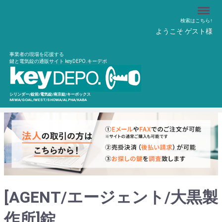
Menu
検索はこちら↑
ようこそ ゲスト様
事業者の現場を応援する
鍵と電気錠の通販サイト keyDEPO.キーデポ
シリンダー/錠前/電気錠/南京錠/キーボックス
MIWA/GOAL/WEST/SHOWA/ALPHA/KABA
[AGENT/エージェント/大黒製
作所]錠