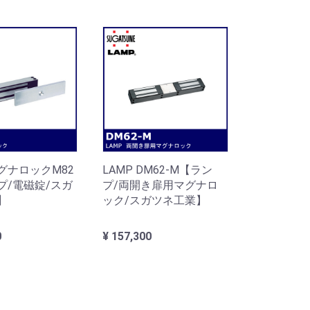
マグナロックM82
LAMP DM62-M【ラン
プ/電磁錠/スガ
プ/両開き扉用マグナロ
】
ック/スガツネ工業】
0
¥ 157,300