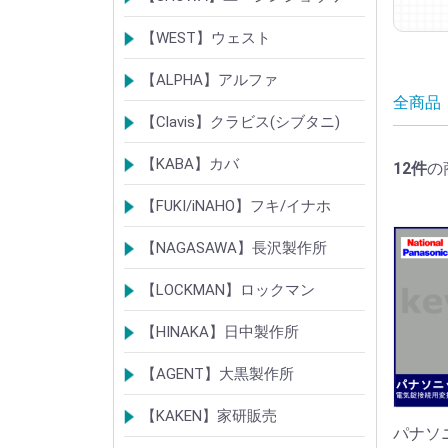
シリンダー
錠
その他
【WEST】ウェスト
シリンダー
錠
その他
【ALPHA】アルファ
全商品
シリンダー
錠
南京錠
【Clavis】クラビス(シブタニ)
シリンダー
錠
【KABA】カバ
12
件
の
シリンダー
錠・ロック製品
【FUKI/iNAHO】フキ/イナホ
TIERKEYシリンダー
ロック製品
【NAGASAWA】長沢製作所
シリンダー
古代・古代ネオ装飾錠
KEYLEX/キーレックス
レバーハンドルシリーズ
【LOCKMAN】ロックマン
メガクロスSPシリンダー
デジタルロック
【HINAKA】日中製作所
SEPA/HDSシリンダー
SEPA・AGE・GIAロック製品
【AGENT】大黒製作所
LSシリンダー
錠・ロック製品
【KAKEN】家研販売
パナ