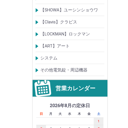
電気錠
通電金具
電気錠システム製品
キースイッチ
【SHOWA】ユーシンショウワ
電気錠・電気ストライク
電気錠システム製品
キースイッチ
【Clavis】クラビス
電気錠
電気錠システム製品
Tebra(ハンズフリー)
キースイッチ
【LOCKMAN】ロックマン
電磁式電気錠
電磁錠取付ブラケット
電気錠システム製品
【ART】アート
電気錠システム
入退管理システム
システム
テンキーシステム
静脈認証システム
ICカード認証システム
その他電気錠・周辺機器
営業カレンダー
2026年8月の定休日
日
月
火
水
木
金
土
1