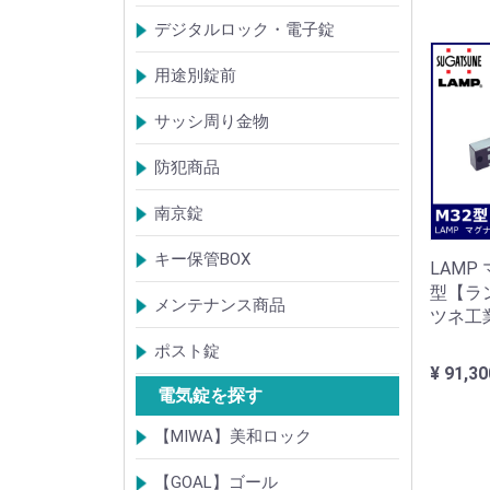
【KH】アルミサッシ用引戸錠
【M】ミワ特殊錠
【G】ゴール特殊錠
【S】ショウワ特殊錠
【R】各社特殊錠
【MCY】ミワ取替用シリンダー
【GCY】ゴール取替用シリンダー
【SCY】ショウワ取替用シリンダー
【WCY】ウェスト取替用シリンダー
【ACY】アルファ取替用シリンダー
【KCY】コダイ取替用シリンダー
【KC】クレセントシリーズ
その他Kシリーズ
デジタルロック・電子錠
扉加工あり
扉加工なし(軽微な加工)
ICキー・タグ・カード
用途別錠前
アルミサッシ玄関引戸・引違戸錠
サムラッチ錠
浴室錠
補助錠
エンジンドア錠・ガラス扉錠
ケースハンドル錠
インダストリアルロック・カムロッ
サッシ周り金物
ク
ドアガード
ドアチェーン
クレセント錠
丁番
フランス落とし
ドアクローザ
防犯商品
防犯簡易錠
防犯サムターン
ガードプレート・Lフロント
その他
南京錠
【ALPHA】アルファ
【ABUS】アバス
その他
キー保管BOX
LAMP
型【ラ
大型キーBOX
小型キーBOX
メンテナンス商品
ツネ工
鍵の潤滑剤
サッシ調整ツール
ポスト錠
¥ 91,30
【Tajima(MET)】
【DAIKEN】
【コーワソニア】
【キョーワナスタ】
【リンタツ】
その他
電気錠を探す
【MIWA】美和ロック
電気錠・電気ストライク
通電金具
制御器・操作器
電材・その他
BANシリーズ
非接触キー・IDカード
Raccessシリーズ
ノンタッチシリーズ
iELシリーズ
FKL・FeliCa・MIFARE
キースイッチ
補修品・代替品
【GOAL】ゴール