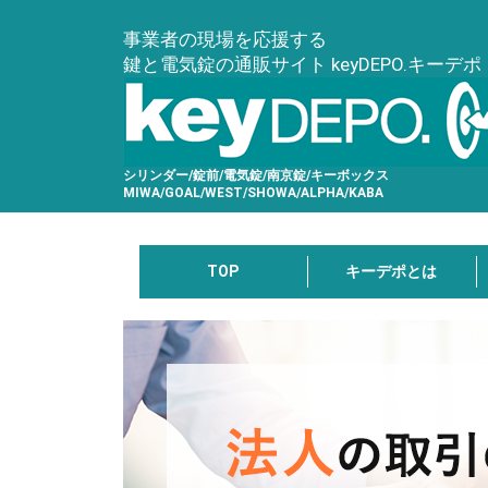
事業者の現場を応援する
鍵と電気錠の通販サイト keyDEPO.キーデポ
シリンダー/錠前/電気錠/南京錠/キーボックス
MIWA/GOAL/WEST/SHOWA/ALPHA/KABA
TOP
キーデポとは