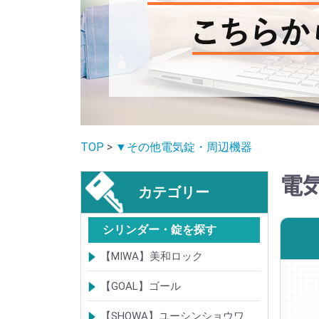
TOP
>
▼その他電気錠・周辺機器
電
カテゴリー
シリンダー・錠を探す
【MIWA】美和ロック
シリンダー
レバーハンドル錠
ケースロック
モノロック
本締錠
引戸錠
引違戸錠
ガラス扉錠
補助錠
グレモン錠
自動施錠錠
面付錠
内部錠
プッシュプル錠
キーレス錠
インダストリアルロック・カムロッ
ポスト錠
ハンドル
サムターン
フロントプレート
ストライク
樹脂カバー・非常カバー
交換・補修錠前
交換・補修部材
M品番特殊錠(Kシリーズ)
その他
【GOAL】ゴール
ク
シリンダー
錠
錠前部品
その他
【SHOWA】ユーシンショウワ