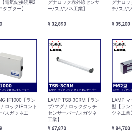
60【電気錠接続用2
グナロック赤外線センサ
グナロッ
アダプター】
ー/スガツネ工業】
チ/スガ
0
¥ 32,890
¥ 35,200
MG-IF1000【ラン
LAMP TSB-3CRM【ラン
LAMP 
グナロックIFコント
プ/マグナロックタッチ
型【ラン
ー/スガツネ工
センサーバー/スガツネ
ツネ工業
工業】
9
¥ 67,870
¥ 84,700