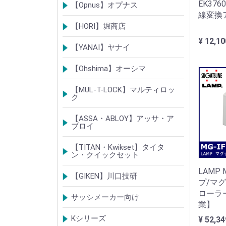
ベルウェーブキー
ロック製品
EK37
【Opnus】オプナス
線変換
シリンダー
ロック製品
【HORI】堀商店
¥ 12,10
シリンダー
錠・ロック製品
【YANAI】ヤナイ
Rシリーズシリンダー
ロック製品
【Ohshima】オーシマ
シリンダー
錠・ロック製品
【MUL-T-LOCK】マルティロッ
ク
シリンダー
南京錠
【ASSA・ABLOY】アッサ・ア
ブロイ
シリンダー
ロック製品
【TITAN・Kwikset】タイタ
ン・クイックセット
LAMP 
シリンダー
錠
【GIKEN】川口技研
プ/マ
ローラ
錠ケース/ラッチング
室内錠シリーズ
サッシメーカー向け
業】
TOSTEMトステム(LIXILリクシル)
新日軽
三協(立山)アルミ
YKK
ミサワホーム
セキスイ
YAMAHA
ダイワハウス
松下電工・ナショナル住宅
不二サッシ
その他
Kシリーズ
¥ 52,34