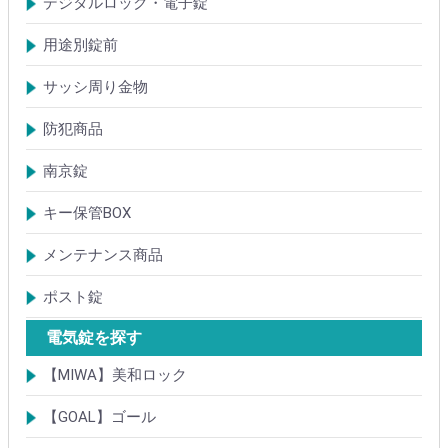
デジタルロック・電子錠
扉加工あり
扉加工なし(軽微な加工)
ICキー・タグ・カード
用途別錠前
アルミサッシ玄関引戸・引違戸錠
サムラッチ錠
浴室錠
補助錠
エンジンドア錠・ガラス扉錠
ケースハンドル錠
インダストリアルロック・カムロック
サッシ周り金物
ドアガード
ドアチェーン
クレセント錠
丁番
フランス落とし
ドアクローザ
防犯商品
防犯簡易錠
防犯サムターン
ガードプレート・Lフロント
その他
南京錠
【ALPHA】アルファ
【ABUS】アバス
その他
キー保管BOX
大型キーBOX
小型キーBOX
メンテナンス商品
鍵の潤滑剤
サッシ調整ツール
ポスト錠
【Tajima(MET)】
【DAIKEN】
【コーワソニア】
【キョーワナスタ】
【リンタツ】
その他
電気錠を探す
【MIWA】美和ロック
電気錠・電気ストライク
通電金具
制御器・操作器
電材・その他
BANシリーズ
非接触キー・IDカード
Raccessシリーズ
ノンタッチシリーズ
iELシリーズ
FKL・FeliCa・MIFARE
キースイッチ
補修品・代替品
【GOAL】ゴール