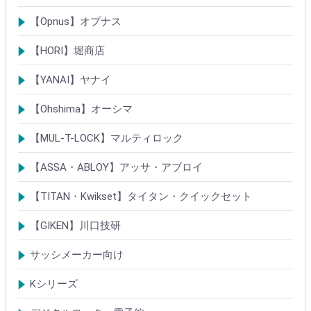
ベルウェーブキー
ロック製品
【Opnus】オプナス
シリンダー
ロック製品
【HORI】堀商店
シリンダー
錠・ロック製品
【YANAI】ヤナイ
Rシリーズシリンダー
ロック製品
【Ohshima】オーシマ
シリンダー
錠・ロック製品
【MUL-T-LOCK】マルティロック
シリンダー
南京錠
【ASSA・ABLOY】アッサ・アブロイ
シリンダー
ロック製品
【TITAN・Kwikset】タイタン・クイックセット
シリンダー
錠
【GIKEN】川口技研
鍵ケース/ラッチング
室内錠シリーズ
サッシメーカー向け
TOSTEMトステム(LIXILリクシル)
新日軽
三協(立山)アルミ
YKK
ミサワホーム
セキスイ
YAMAHA
ダイワハウス
松下電工・ナショナル住宅
不二サッシ
その他
Kシリーズ
【KH】アルミサッシ用引戸錠
【M】ミワ特殊錠
【G】ゴール特殊錠
【S】ショウワ特殊錠
【R】各社特殊錠
【MCY】ミワ取替用シリンダー
【GCY】ゴール取替用シリンダー
【SCY】ショウワ取替用シリンダー
【WCY】ウェスト取替用シリンダー
【ACY】アルファ取替用シリンダー
【KCY】コダイ取替用シリンダー
【KC】クレセントシリーズ
その他Kシリーズ