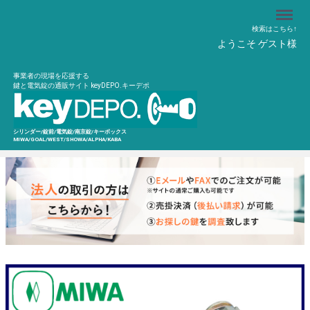
Menu
検索はこちら↑
ようこそ ゲスト様
事業者の現場を応援する
鍵と電気錠の通販サイト keyDEPO.キーデポ
シリンダー/錠前/電気錠/南京錠/キーボックス
MIWA/GOAL/WEST/SHOWA/ALPHA/KABA