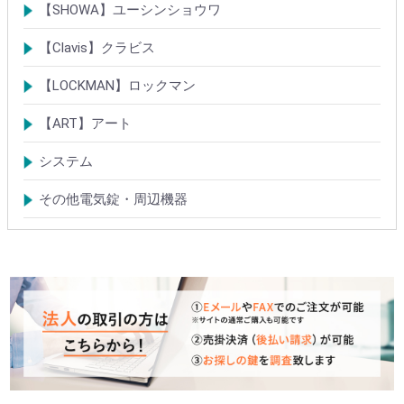
電気錠
通電金具
電気錠システム製品
キースイッチ
【SHOWA】ユーシンショウワ
電気錠・電気ストライク
電気錠システム製品
キースイッチ
【Clavis】クラビス
電気錠
電気錠システム製品
Tebra(ハンズフリー)
キースイッチ
【LOCKMAN】ロックマン
電磁式電気錠
電磁錠取付ブラケット
電気錠システム製品
【ART】アート
電気錠システム
入退管理システム
システム
テンキーシステム
静脈認証システム
ICカード認証システム
その他電気錠・周辺機器