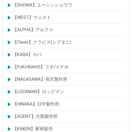
シリンダー
錠
錠前部品
その他
【SHOWA】ユーシンショウワ
シリンダー
錠
その他
【WEST】ウェスト
シリンダー
錠
その他
【ALPHA】アルファ
シリンダー
錠
南京錠
【Clavis】クラビス(シブタニ)
シリンダー
錠
【KABA】カバ
シリンダー
錠・ロック製品
【FUKI/iNAHO】フキ/イナホ
TIERKEYシリンダー
ロック製品
【NAGASAWA】長沢製作所
シリンダー
古代・古代ネオ装飾錠
KEYLEX/キーレックス
レバーハンドルシリーズ
【LOCKMAN】ロックマン
メガクロスSPシリンダー
デジタルロック
【HINAKA】日中製作所
SEPA/HDSシリンダー
SEPA・AGE・GIAロック製品
【AGENT】大黒製作所
LSシリンダー
錠・ロック製品
【KAKEN】家研販売