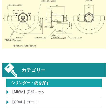
カテゴリー
シリンダー・錠を探す
【MIWA】美和ロック
シリンダー
レバーハンドル錠
ケースロック
モノロック
本締錠
引戸錠
引違戸錠
ガラス扉錠
補助錠
グレモン錠
自動施錠錠
面付錠
内部錠
プッシュプル錠
キーレス錠
インダストリアルロック・カムロック
ポスト錠
ハンドル
サムターン
フロントプレート
ストライク
樹脂カバー・非常カバー
交換・補修錠前
交換・補修部材
M品番特殊錠(Kシリーズ)
その他
【GOAL】ゴール