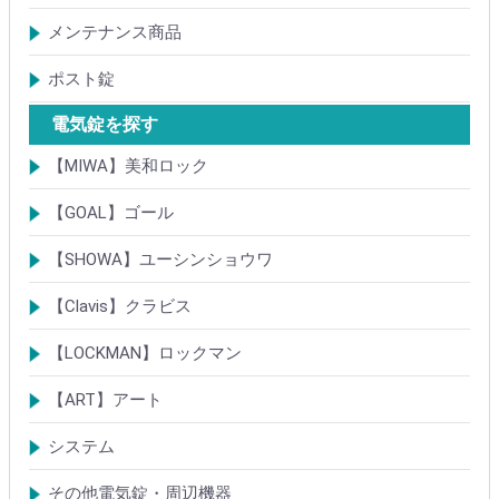
大型キーBOX
小型キーBOX
メンテナンス商品
鍵の潤滑剤
サッシ調整ツール
ポスト錠
【Tajima(MET)】
【DAIKEN】
【コーワソニア】
【キョーワナスタ】
【リンタツ】
その他
電気錠を探す
【MIWA】美和ロック
電気錠・電気ストライク
通電金具
制御器・操作器
電材・その他
BANシリーズ
非接触キー・IDカード
Raccessシリーズ
ノンタッチシリーズ
iELシリーズ
FKL・FeliCa・MIFARE
キースイッチ
補修品・代替品
【GOAL】ゴール
電気錠
通電金具
電気錠システム製品
キースイッチ
【SHOWA】ユーシンショウワ
電気錠・電気ストライク
電気錠システム製品
キースイッチ
【Clavis】クラビス
電気錠
電気錠システム製品
Tebra(ハンズフリー)
キースイッチ
【LOCKMAN】ロックマン
電磁式電気錠
電磁錠取付ブラケット
電気錠システム製品
【ART】アート
電気錠システム
入退管理システム
システム
テンキーシステム
静脈認証システム
ICカード認証システム
その他電気錠・周辺機器