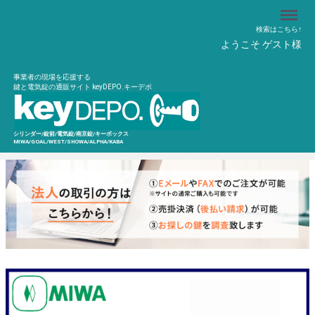
Menu
検索はこちら↑
ようこそ ゲスト様
事業者の現場を応援する
鍵と電気錠の通販サイト keyDEPO.キーデポ
シリンダー/錠前/電気錠/南京錠/キーボックス
MIWA/GOAL/WEST/SHOWA/ALPHA/KABA