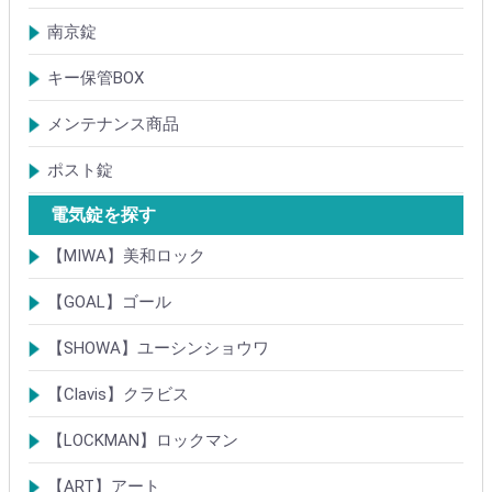
防犯簡易錠
防犯サムターン
ガードプレート・Lフロント
その他
南京錠
【ALPHA】アルファ
【ABUS】アバス
その他
キー保管BOX
大型キーBOX
小型キーBOX
メンテナンス商品
鍵の潤滑剤
サッシ調整ツール
ポスト錠
【Tajima(MET)】
【DAIKEN】
【コーワソニア】
【キョーワナスタ】
【リンタツ】
その他
電気錠を探す
【MIWA】美和ロック
電気錠・電気ストライク
通電金具
制御器・操作器
電材・その他
BANシリーズ
非接触キー・IDカード
Raccessシリーズ
ノンタッチシリーズ
iELシリーズ
FKL・FeliCa・MIFARE
キースイッチ
補修品・代替品
【GOAL】ゴール
電気錠
通電金具
電気錠システム製品
キースイッチ
【SHOWA】ユーシンショウワ
電気錠・電気ストライク
電気錠システム製品
キースイッチ
【Clavis】クラビス
電気錠
電気錠システム製品
Tebra(ハンズフリー)
キースイッチ
【LOCKMAN】ロックマン
電磁式電気錠
電磁錠取付ブラケット
電気錠システム製品
【ART】アート