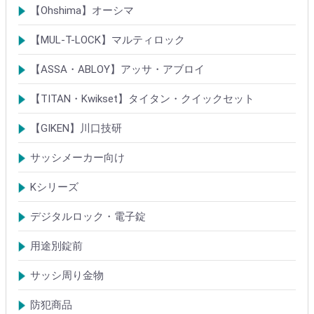
Rシリーズシリンダー
ロック製品
【Ohshima】オーシマ
シリンダー
錠・ロック製品
【MUL-T-LOCK】マルティロック
シリンダー
南京錠
【ASSA・ABLOY】アッサ・アブロイ
シリンダー
ロック製品
【TITAN・Kwikset】タイタン・クイックセット
シリンダー
錠
【GIKEN】川口技研
鍵ケース/ラッチング
室内錠シリーズ
サッシメーカー向け
TOSTEMトステム(LIXILリクシル)
新日軽
三協(立山)アルミ
YKK
ミサワホーム
セキスイ
YAMAHA
ダイワハウス
松下電工・ナショナル住宅
不二サッシ
その他
Kシリーズ
【KH】アルミサッシ用引戸錠
【M】ミワ特殊錠
【G】ゴール特殊錠
【S】ショウワ特殊錠
【R】各社特殊錠
【MCY】ミワ取替用シリンダー
【GCY】ゴール取替用シリンダー
【SCY】ショウワ取替用シリンダー
【WCY】ウェスト取替用シリンダー
【ACY】アルファ取替用シリンダー
【KCY】コダイ取替用シリンダー
【KC】クレセントシリーズ
その他Kシリーズ
デジタルロック・電子錠
扉加工あり
扉加工なし(軽微な加工)
ICキー・タグ・カード
用途別錠前
アルミサッシ玄関引戸・引違戸錠
サムラッチ錠
浴室錠
補助錠
エンジンドア錠・ガラス扉錠
ケースハンドル錠
インダストリアルロック・カムロック
サッシ周り金物
ドアガード
ドアチェーン
クレセント錠
丁番
フランス落とし
ドアクローザ
防犯商品