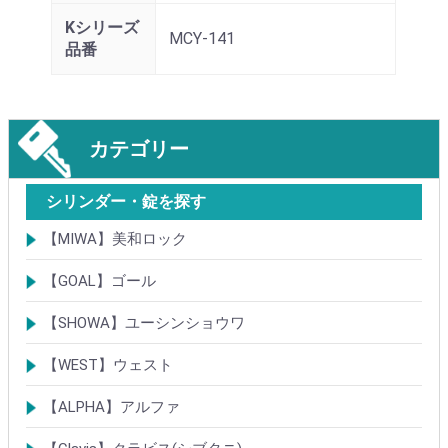
Kシリーズ
MCY-141
品番
カテゴリー
シリンダー・錠を探す
【MIWA】美和ロック
シリンダー
レバーハンドル錠
ケースロック
モノロック
本締錠
引戸錠
引違戸錠
ガラス扉錠
補助錠
グレモン錠
自動施錠錠
面付錠
内部錠
プッシュプル錠
キーレス錠
インダストリアルロック・カムロック
ポスト錠
ハンドル
サムターン
フロントプレート
ストライク
樹脂カバー・非常カバー
交換・補修錠前
交換・補修部材
M品番特殊錠(Kシリーズ)
その他
【GOAL】ゴール
シリンダー
錠
錠前部品
その他
【SHOWA】ユーシンショウワ
シリンダー
錠
その他
【WEST】ウェスト
シリンダー
錠
その他
【ALPHA】アルファ
シリンダー
錠
南京錠