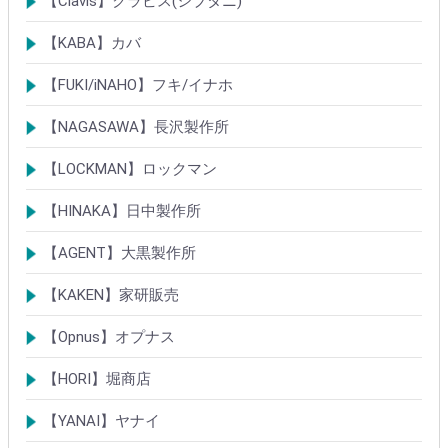
【Clavis】クラビス(シブタニ)
シリンダー
錠
【KABA】カバ
シリンダー
錠・ロック製品
【FUKI/iNAHO】フキ/イナホ
TIERKEYシリンダー
ロック製品
【NAGASAWA】長沢製作所
シリンダー
古代・古代ネオ装飾錠
KEYLEX/キーレックス
レバーハンドルシリーズ
【LOCKMAN】ロックマン
メガクロスSPシリンダー
デジタルロック
【HINAKA】日中製作所
SEPA/HDSシリンダー
SEPA・AGE・GIAロック製品
【AGENT】大黒製作所
LSシリンダー
錠・ロック製品
【KAKEN】家研販売
ベルウェーブキー
ロック製品
【Opnus】オプナス
シリンダー
ロック製品
【HORI】堀商店
シリンダー
錠・ロック製品
【YANAI】ヤナイ