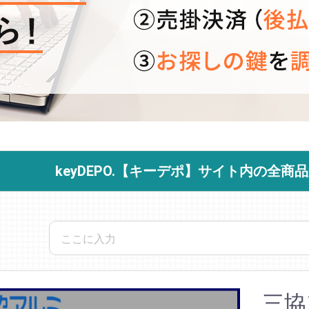
keyDEPO.【キーデポ】サイト内の全
三協