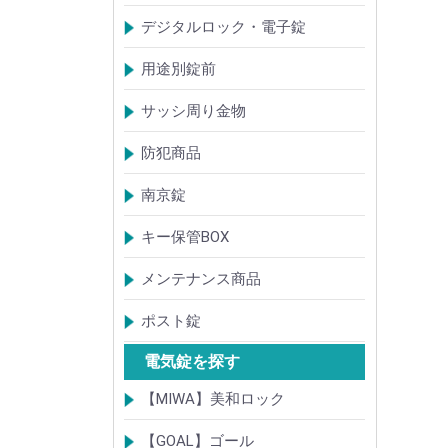
【KH】アルミサッシ用引戸錠
【M】ミワ特殊錠
【G】ゴール特殊錠
【S】ショウワ特殊錠
【R】各社特殊錠
【MCY】ミワ取替用シリンダー
【GCY】ゴール取替用シリンダー
【SCY】ショウワ取替用シリンダー
【WCY】ウェスト取替用シリンダー
【ACY】アルファ取替用シリンダー
【KCY】コダイ取替用シリンダー
【KC】クレセントシリーズ
その他Kシリーズ
デジタルロック・電子錠
扉加工あり
扉加工なし(軽微な加工)
ICキー・タグ・カード
用途別錠前
アルミサッシ玄関引戸・引違戸錠
サムラッチ錠
浴室錠
補助錠
エンジンドア錠・ガラス扉錠
ケースハンドル錠
インダストリアルロック・カムロッ
サッシ周り金物
ク
ドアガード
ドアチェーン
クレセント錠
丁番
フランス落とし
ドアクローザ
防犯商品
防犯簡易錠
防犯サムターン
ガードプレート・Lフロント
その他
南京錠
【ALPHA】アルファ
【ABUS】アバス
その他
キー保管BOX
大型キーBOX
小型キーBOX
メンテナンス商品
鍵の潤滑剤
サッシ調整ツール
ポスト錠
【Tajima(MET)】
【DAIKEN】
【コーワソニア】
【キョーワナスタ】
【リンタツ】
その他
電気錠を探す
【MIWA】美和ロック
電気錠・電気ストライク
通電金具
制御器・操作器
電材・その他
BANシリーズ
非接触キー・IDカード
Raccessシリーズ
ノンタッチシリーズ
iELシリーズ
FKL・FeliCa・MIFARE
キースイッチ
補修品・代替品
【GOAL】ゴール