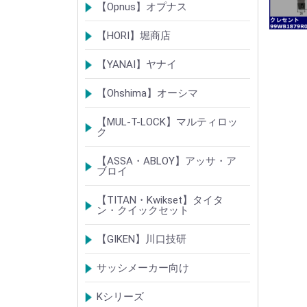
ベルウェーブキー
ロック製品
【Opnus】オプナス
シリンダー
ロック製品
【HORI】堀商店
シリンダー
錠・ロック製品
【YANAI】ヤナイ
Rシリーズシリンダー
ロック製品
【Ohshima】オーシマ
シリンダー
錠・ロック製品
【MUL-T-LOCK】マルティロッ
ク
シリンダー
南京錠
【ASSA・ABLOY】アッサ・ア
ブロイ
シリンダー
ロック製品
【TITAN・Kwikset】タイタ
ン・クイックセット
シリンダー
錠
【GIKEN】川口技研
錠ケース/ラッチング
室内錠シリーズ
サッシメーカー向け
TOSTEMトステム(LIXILリクシル)
新日軽
三協(立山)アルミ
YKK
ミサワホーム
セキスイ
YAMAHA
ダイワハウス
松下電工・ナショナル住宅
不二サッシ
その他
Kシリーズ