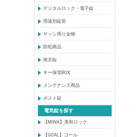
【KH】アルミサッシ用引戸錠
【M】ミワ特殊錠
【G】ゴール特殊錠
【S】ショウワ特殊錠
【R】各社特殊錠
【MCY】ミワ取替用シリンダー
【GCY】ゴール取替用シリンダー
【SCY】ショウワ取替用シリンダー
【WCY】ウェスト取替用シリンダー
【ACY】アルファ取替用シリンダー
【KCY】コダイ取替用シリンダー
【KC】クレセントシリーズ
その他Kシリーズ
デジタルロック・電子錠
扉加工あり
扉加工なし(軽微な加工)
ICキー・タグ・カード
用途別錠前
アルミサッシ玄関引戸・引違戸錠
サムラッチ錠
浴室錠
補助錠
エンジンドア錠・ガラス扉錠
ケースハンドル錠
インダストリアルロック・カムロッ
サッシ周り金物
ク
ドアガード
ドアチェーン
クレセント錠
丁番
フランス落とし
ドアクローザ
防犯商品
防犯簡易錠
防犯サムターン
ガードプレート・Lフロント
その他
南京錠
【ALPHA】アルファ
【ABUS】アバス
その他
キー保管BOX
大型キーBOX
小型キーBOX
メンテナンス商品
鍵の潤滑剤
サッシ調整ツール
ポスト錠
【Tajima(MET)】
【DAIKEN】
【コーワソニア】
【キョーワナスタ】
【リンタツ】
その他
電気錠を探す
【MIWA】美和ロック
電気錠・電気ストライク
通電金具
制御器・操作器
電材・その他
BANシリーズ
非接触キー・IDカード
Raccessシリーズ
ノンタッチシリーズ
iELシリーズ
FKL・FeliCa・MIFARE
キースイッチ
補修品・代替品
【GOAL】ゴール