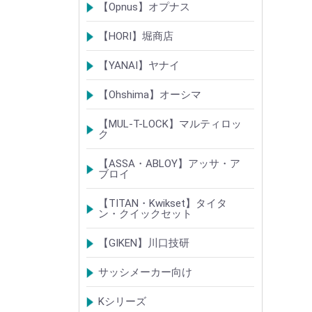
ベルウェーブキー
ロック製品
【Opnus】オプナス
シリンダー
ロック製品
【HORI】堀商店
シリンダー
錠・ロック製品
【YANAI】ヤナイ
Rシリーズシリンダー
ロック製品
【Ohshima】オーシマ
シリンダー
錠・ロック製品
【MUL-T-LOCK】マルティロッ
ク
シリンダー
南京錠
【ASSA・ABLOY】アッサ・ア
ブロイ
シリンダー
ロック製品
【TITAN・Kwikset】タイタ
ン・クイックセット
シリンダー
錠
【GIKEN】川口技研
錠ケース/ラッチング
室内錠シリーズ
サッシメーカー向け
TOSTEMトステム(LIXILリクシル)
新日軽
三協(立山)アルミ
YKK
ミサワホーム
セキスイ
YAMAHA
ダイワハウス
松下電工・ナショナル住宅
不二サッシ
その他
Kシリーズ