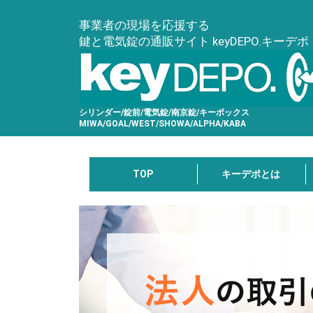
事業者の現場を応援する
鍵と電気錠の通販サイト keyDEPO.キーデポ
シリンダー/錠前/電気錠/南京錠/キーボックス
MIWA/GOAL/WEST/SHOWA/ALPHA/KABA
TOP
キーデポとは