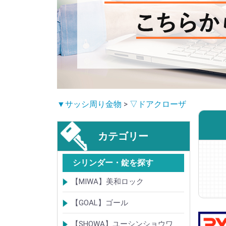
▼サッシ周り金物
>
▽ドアクローザ
カテゴリー
シリンダー・錠を探す
【MIWA】美和ロック
シリンダー
レバーハンドル錠
ケースロック
モノロック
本締錠
引戸錠
引違戸錠
ガラス扉錠
補助錠
グレモン錠
自動施錠錠
面付錠
内部錠
プッシュプル錠
キーレス錠
インダストリアルロック・カムロッ
ポスト錠
ハンドル
サムターン
フロントプレート
ストライク
樹脂カバー・非常カバー
交換・補修錠前
交換・補修部材
M品番特殊錠(Kシリーズ)
その他
【GOAL】ゴール
ク
シリンダー
錠
錠前部品
その他
【SHOWA】ユーシンショウワ