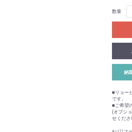
数量
納
■リョー
です。
■ご希望
(オプシ
せくださ
※バリエ