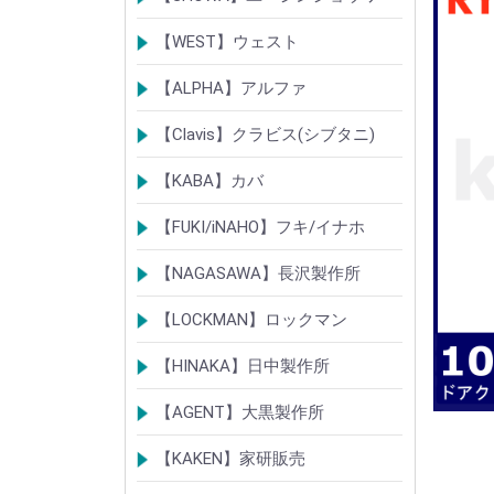
シリンダー
錠
その他
【WEST】ウェスト
シリンダー
錠
その他
【ALPHA】アルファ
シリンダー
錠
南京錠
【Clavis】クラビス(シブタニ)
シリンダー
錠
【KABA】カバ
シリンダー
錠・ロック製品
【FUKI/iNAHO】フキ/イナホ
TIERKEYシリンダー
ロック製品
【NAGASAWA】長沢製作所
シリンダー
古代・古代ネオ装飾錠
KEYLEX/キーレックス
レバーハンドルシリーズ
【LOCKMAN】ロックマン
メガクロスSPシリンダー
デジタルロック
【HINAKA】日中製作所
SEPA/HDSシリンダー
SEPA・AGE・GIAロック製品
【AGENT】大黒製作所
LSシリンダー
錠・ロック製品
【KAKEN】家研販売