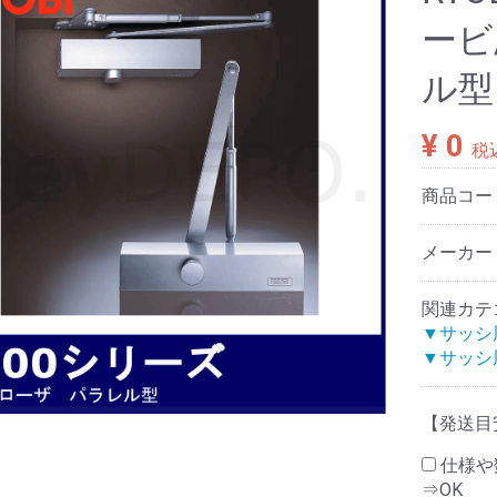
ービ
ル型
¥ 0
税
商品コー
メーカー：
関連カテ
▼サッシ
▼サッシ
【発送目
仕様や
⇒OK