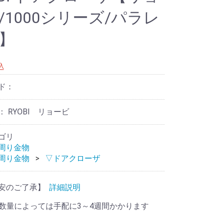
/1000シリーズ/パラレ
】
込
ド：
 RYOBI リョービ
ゴリ
周り金物
周り金物
▽ドアクローザ
安のご了承】
詳細説明
数量によっては手配に3～4週間かかります