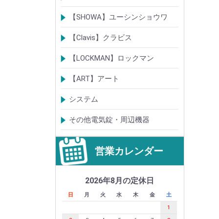
電気錠
通電金具
電気錠システム製品
キースイッチ
【SHOWA】ユーシンショウワ
電気錠・電気ストライク
電気錠システム製品
キースイッチ
【Clavis】クラビス
電気錠
電気錠システム製品
Tebra(ハンズフリー)
キースイッチ
【LOCKMAN】ロックマン
電磁式電気錠
電磁錠取付ブラケット
電気錠システム製品
【ART】アート
電気錠システム
入退管理システム
システム
テンキーシステム
静脈認証システム
ICカード認証システム
その他電気錠・周辺機器
営業カレンダー
2026年8月の定休日
日
月
火
水
木
金
土
1