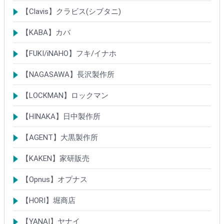
シリンダー
錠
南京錠
【Clavis】クラビス(シブタニ)
シリンダー
錠
【KABA】カバ
シリンダー
錠・ロック製品
【FUKI/iNAHO】フキ/イナホ
TIERKEYシリンダー
ロック製品
【NAGASAWA】長沢製作所
シリンダー
古代・古代ネオ装飾錠
KEYLEX/キーレックス
レバーハンドルシリーズ
【LOCKMAN】ロックマン
メガクロスSPシリンダー
デジタルロック
【HINAKA】日中製作所
SEPA/HDSシリンダー
SEPA・AGE・GIAロック製品
【AGENT】大黒製作所
LSシリンダー
錠・ロック製品
【KAKEN】家研販売
ベルウェーブキー
ロック製品
【Opnus】オプナス
シリンダー
ロック製品
【HORI】堀商店
シリンダー
錠・ロック製品
【YANAI】ヤナイ