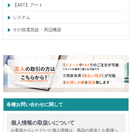
電磁式電気錠
電磁錠取付ブラケット
電気錠システム製品
【ART】アート
電気錠システム
入退管理システム
システム
テンキーシステム
静脈認証システム
ICカード認証システム
その他電気錠・周辺機器
各種お問い合わせに関して
個人情報の取扱いについて
お客様からいただいた個人情報は、商品の発送とお客様へ