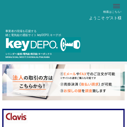
Menu
検索はこちら↑
ようこそ ゲスト様
事業者の現場を応援する
鍵と電気錠の通販サイト keyDEPO.キーデポ
シリンダー/錠前/電気錠/南京錠/キーボックス
MIWA/GOAL/WEST/SHOWA/ALPHA/KABA