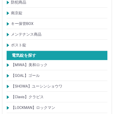
ドアガード
ドアチェーン
クレセント錠
丁番
フランス落とし
ドアクローザ
防犯商品
防犯簡易錠
防犯サムターン
ガードプレート・Lフロント
その他
南京錠
【ALPHA】アルファ
【ABUS】アバス
その他
キー保管BOX
大型キーBOX
小型キーBOX
メンテナンス商品
鍵の潤滑剤
サッシ調整ツール
ポスト錠
【Tajima(MET)】
【DAIKEN】
【コーワソニア】
【キョーワナスタ】
【リンタツ】
その他
電気錠を探す
【MIWA】美和ロック
電気錠・電気ストライク
通電金具
制御器・操作器
電材・その他
BANシリーズ
非接触キー・IDカード
Raccessシリーズ
ノンタッチシリーズ
iELシリーズ
FKL・FeliCa・MIFARE
キースイッチ
補修品・代替品
【GOAL】ゴール
電気錠
通電金具
電気錠システム製品
キースイッチ
【SHOWA】ユーシンショウワ
電気錠・電気ストライク
電気錠システム製品
キースイッチ
【Clavis】クラビス
電気錠
電気錠システム製品
Tebra(ハンズフリー)
キースイッチ
【LOCKMAN】ロックマン