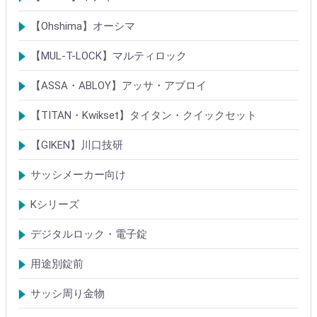
Rシリーズシリンダー
ロック製品
【Ohshima】オーシマ
シリンダー
錠・ロック製品
【MUL-T-LOCK】マルティロック
シリンダー
南京錠
【ASSA・ABLOY】アッサ・アブロイ
シリンダー
ロック製品
【TITAN・Kwikset】タイタン・クイックセット
シリンダー
錠
【GIKEN】川口技研
鍵ケース/ラッチング
室内錠シリーズ
サッシメーカー向け
TOSTEMトステム(LIXILリクシル)
新日軽
三協(立山)アルミ
YKK
ミサワホーム
セキスイ
YAMAHA
ダイワハウス
松下電工・ナショナル住宅
不二サッシ
その他
Kシリーズ
【KH】アルミサッシ用引戸錠
【M】ミワ特殊錠
【G】ゴール特殊錠
【S】ショウワ特殊錠
【R】各社特殊錠
【MCY】ミワ取替用シリンダー
【GCY】ゴール取替用シリンダー
【SCY】ショウワ取替用シリンダー
【WCY】ウェスト取替用シリンダー
【ACY】アルファ取替用シリンダー
【KCY】コダイ取替用シリンダー
【KC】クレセントシリーズ
その他Kシリーズ
デジタルロック・電子錠
扉加工あり
扉加工なし(軽微な加工)
ICキー・タグ・カード
用途別錠前
アルミサッシ玄関引戸・引違戸錠
サムラッチ錠
浴室錠
補助錠
エンジンドア錠・ガラス扉錠
ケースハンドル錠
インダストリアルロック・カムロック
サッシ周り金物