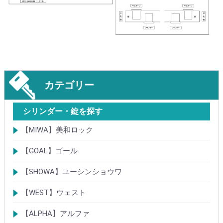
カテゴリー
シリンダー・錠を探す
【MIWA】美和ロック
シリンダー
レバーハンドル錠
ケースロック
モノロック
本締錠
引戸錠
引違戸錠
ガラス扉錠
補助錠
グレモン錠
自動施錠錠
面付錠
内部錠
プッシュプル錠
キーレス錠
インダストリアルロック・カムロック
ポスト錠
ハンドル
サムターン
フロントプレート
ストライク
樹脂カバー・非常カバー
交換・補修錠前
交換・補修部材
M品番特殊錠(Kシリーズ)
その他
【GOAL】ゴール
シリンダー
錠
錠前部品
その他
【SHOWA】ユーシンショウワ
シリンダー
錠
その他
【WEST】ウェスト
シリンダー
錠
その他
【ALPHA】アルファ