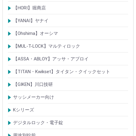
シリンダー
ロック製品
【HORI】堀商店
シリンダー
錠・ロック製品
【YANAI】ヤナイ
Rシリーズシリンダー
ロック製品
【Ohshima】オーシマ
シリンダー
錠・ロック製品
【MUL-T-LOCK】マルティロック
シリンダー
南京錠
【ASSA・ABLOY】アッサ・アブロイ
シリンダー
ロック製品
【TITAN・Kwikset】タイタン・クイックセット
シリンダー
錠
【GIKEN】川口技研
鍵ケース/ラッチング
室内錠シリーズ
サッシメーカー向け
TOSTEMトステム(LIXILリクシル)
新日軽
三協(立山)アルミ
YKK
ミサワホーム
セキスイ
YAMAHA
ダイワハウス
松下電工・ナショナル住宅
不二サッシ
その他
Kシリーズ
【KH】アルミサッシ用引戸錠
【M】ミワ特殊錠
【G】ゴール特殊錠
【S】ショウワ特殊錠
【R】各社特殊錠
【MCY】ミワ取替用シリンダー
【GCY】ゴール取替用シリンダー
【SCY】ショウワ取替用シリンダー
【WCY】ウェスト取替用シリンダー
【ACY】アルファ取替用シリンダー
【KCY】コダイ取替用シリンダー
【KC】クレセントシリーズ
その他Kシリーズ
デジタルロック・電子錠
扉加工あり
扉加工なし(軽微な加工)
ICキー・タグ・カード
用途別錠前