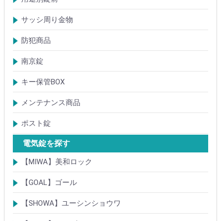
アルミサッシ玄関引戸・引違戸錠
サムラッチ錠
浴室錠
補助錠
エンジンドア錠・ガラス扉錠
ケースハンドル錠
インダストリアルロック・カムロック
サッシ周り金物
ドアガード
ドアチェーン
クレセント錠
丁番
フランス落とし
ドアクローザ
防犯商品
防犯簡易錠
防犯サムターン
ガードプレート・Lフロント
その他
南京錠
【ALPHA】アルファ
【ABUS】アバス
その他
キー保管BOX
大型キーBOX
小型キーBOX
メンテナンス商品
鍵の潤滑剤
サッシ調整ツール
ポスト錠
【Tajima(MET)】
【DAIKEN】
【コーワソニア】
【キョーワナスタ】
【リンタツ】
その他
電気錠を探す
【MIWA】美和ロック
電気錠・電気ストライク
通電金具
制御器・操作器
電材・その他
BANシリーズ
非接触キー・IDカード
Raccessシリーズ
ノンタッチシリーズ
iELシリーズ
FKL・FeliCa・MIFARE
キースイッチ
補修品・代替品
【GOAL】ゴール
電気錠
通電金具
電気錠システム製品
キースイッチ
【SHOWA】ユーシンショウワ