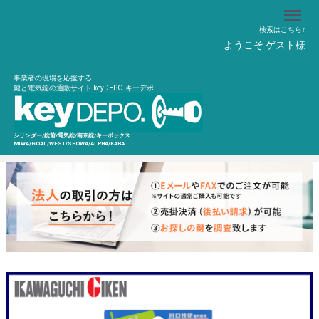
Menu
検索はこちら↑
ようこそ ゲスト様
事業者の現場を応援する
鍵と電気錠の通販サイト keyDEPO.キーデポ
シリンダー/錠前/電気錠/南京錠/キーボックス
MIWA/GOAL/WEST/SHOWA/ALPHA/KABA