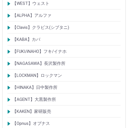
シリンダー
錠
その他
【WEST】ウェスト
シリンダー
錠
その他
【ALPHA】アルファ
シリンダー
錠
南京錠
【Clavis】クラビス(シブタニ)
シリンダー
錠
【KABA】カバ
シリンダー
錠・ロック製品
【FUKI/iNAHO】フキ/イナホ
TIERKEYシリンダー
ロック製品
【NAGASAWA】長沢製作所
シリンダー
古代・古代ネオ装飾錠
KEYLEX/キーレックス
レバーハンドルシリーズ
【LOCKMAN】ロックマン
メガクロスSPシリンダー
デジタルロック
【HINAKA】日中製作所
SEPA/HDSシリンダー
SEPA・AGE・GIAロック製品
【AGENT】大黒製作所
LSシリンダー
錠・ロック製品
【KAKEN】家研販売
ベルウェーブキー
ロック製品
【Opnus】オプナス