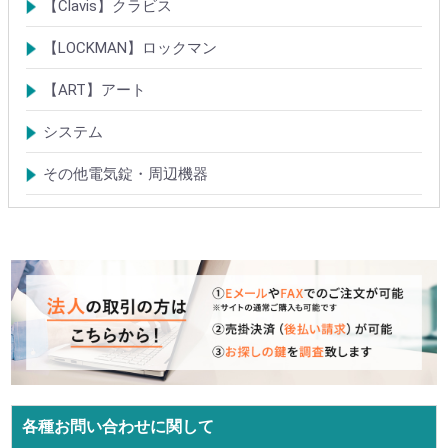
電気錠・電気ストライク
電気錠システム製品
キースイッチ
【Clavis】クラビス
電気錠
電気錠システム製品
Tebra(ハンズフリー)
キースイッチ
【LOCKMAN】ロックマン
電磁式電気錠
電磁錠取付ブラケット
電気錠システム製品
【ART】アート
電気錠システム
入退管理システム
システム
テンキーシステム
静脈認証システム
ICカード認証システム
その他電気錠・周辺機器
各種お問い合わせに関して