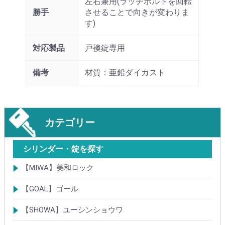
左右兼用(ラッチボルトを回転
勝手
させることで向きが変わりま
す)
対応製品
戸襖錠専用
備考
材質：亜鉛ダイカスト
カテゴリー
シリンダー・錠を探す
【MIWA】美和ロック
シリンダー
レバーハンドル錠
ケースロック
モノロック
本締錠
引戸錠
引違戸錠
ガラス扉錠
補助錠
グレモン錠
自動施錠錠
面付錠
内部錠
プッシュプル錠
キーレス錠
インダストリアルロック・カムロック
ポスト錠
ハンドル
サムターン
フロントプレート
ストライク
樹脂カバー・非常カバー
交換・補修錠前
交換・補修部材
M品番特殊錠(Kシリーズ)
その他
【GOAL】ゴール
シリンダー
錠
錠前部品
その他
【SHOWA】ユーシンショウワ