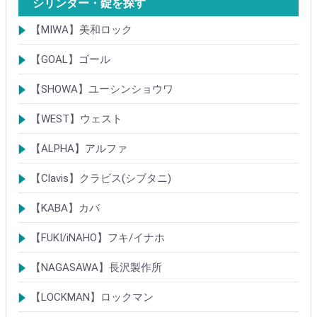
シリンダー・錠を探す
【MIWA】美和ロック
シリンダー
レバーハンドル錠
ケースロック
モノロック
本締錠
引戸錠
引違戸錠
ガラス扉錠
補助錠
グレモン錠
自動施錠錠
面付錠
内部錠
プッシュプル錠
キーレス錠
インダストリアルロック・カムロック
ポスト錠
ハンドル
サムターン
フロントプレート
ストライク
樹脂カバー・非常カバー
交換・補修錠前
交換・補修部材
M品番特殊錠(Kシリーズ)
その他
【GOAL】ゴール
シリンダー
錠
錠前部品
その他
【SHOWA】ユーシンショウワ
シリンダー
錠
その他
【WEST】ウェスト
シリンダー
錠
その他
【ALPHA】アルファ
シリンダー
錠
南京錠
【Clavis】クラビス(シブタニ)
シリンダー
錠
【KABA】カバ
シリンダー
錠・ロック製品
【FUKI/iNAHO】フキ/イナホ
TIERKEYシリンダー
ロック製品
【NAGASAWA】長沢製作所
シリンダー
古代・古代ネオ装飾錠
KEYLEX/キーレックス
レバーハンドルシリーズ
【LOCKMAN】ロックマン