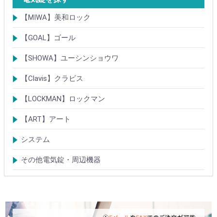
【MIWA】美和ロック
電気錠・電気ストライク
通電金具
制御器・操作器
電材・その他
BANシリーズ
非接触キー・IDカード
Raccessシリーズ
ノンタッチシリーズ
iELシリーズ
FKL・FeliCa・MIFARE
キースイッチ
補修品・代替品
【GOAL】ゴール
電気錠
通電金具
電気錠システム製品
キースイッチ
【SHOWA】ユーシンショウワ
電気錠・電気ストライク
電気錠システム製品
キースイッチ
【Clavis】クラビス
電気錠
電気錠システム製品
Tebra(ハンズフリー)
キースイッチ
【LOCKMAN】ロックマン
電磁式電気錠
電磁錠取付ブラケット
電気錠システム製品
【ART】アート
電気錠システム
入退管理システム
システム
テンキーシステム
静脈認証システム
ICカード認証システム
その他電気錠・周辺機器