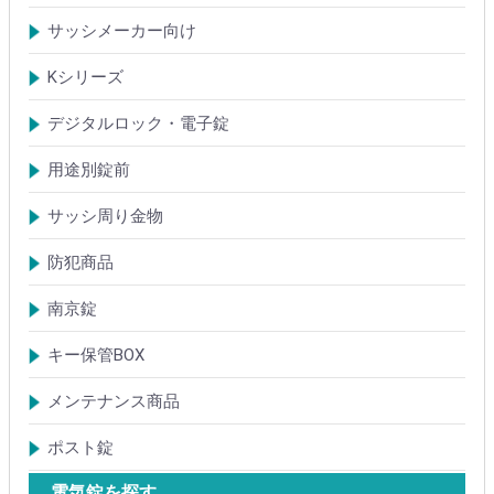
鍵ケース/ラッチング
室内錠シリーズ
サッシメーカー向け
TOSTEMトステム(LIXILリクシル)
新日軽
三協(立山)アルミ
YKK
ミサワホーム
セキスイ
YAMAHA
ダイワハウス
松下電工・ナショナル住宅
不二サッシ
その他
Kシリーズ
【KH】アルミサッシ用引戸錠
【M】ミワ特殊錠
【G】ゴール特殊錠
【S】ショウワ特殊錠
【R】各社特殊錠
【MCY】ミワ取替用シリンダー
【GCY】ゴール取替用シリンダー
【SCY】ショウワ取替用シリンダー
【WCY】ウェスト取替用シリンダー
【ACY】アルファ取替用シリンダー
【KCY】コダイ取替用シリンダー
【KC】クレセントシリーズ
その他Kシリーズ
デジタルロック・電子錠
扉加工あり
扉加工なし(軽微な加工)
ICキー・タグ・カード
用途別錠前
アルミサッシ玄関引戸・引違戸錠
サムラッチ錠
浴室錠
補助錠
エンジンドア錠・ガラス扉錠
ケースハンドル錠
インダストリアルロック・カムロック
サッシ周り金物
ドアガード
ドアチェーン
クレセント錠
丁番
フランス落とし
ドアクローザ
防犯商品
防犯簡易錠
防犯サムターン
ガードプレート・Lフロント
その他
南京錠
【ALPHA】アルファ
【ABUS】アバス
その他
キー保管BOX
大型キーBOX
小型キーBOX
メンテナンス商品
鍵の潤滑剤
サッシ調整ツール
ポスト錠
【Tajima(MET)】
【DAIKEN】
【コーワソニア】
【キョーワナスタ】
【リンタツ】
その他
電気錠を探す