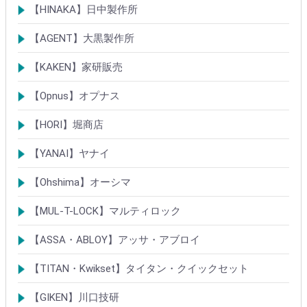
メガクロスSPシリンダー
デジタルロック
【HINAKA】日中製作所
SEPA/HDSシリンダー
SEPA・AGE・GIAロック製品
【AGENT】大黒製作所
LSシリンダー
錠・ロック製品
【KAKEN】家研販売
ベルウェーブキー
ロック製品
【Opnus】オプナス
シリンダー
ロック製品
【HORI】堀商店
シリンダー
錠・ロック製品
【YANAI】ヤナイ
Rシリーズシリンダー
ロック製品
【Ohshima】オーシマ
シリンダー
錠・ロック製品
【MUL-T-LOCK】マルティロック
シリンダー
南京錠
【ASSA・ABLOY】アッサ・アブロイ
シリンダー
ロック製品
【TITAN・Kwikset】タイタン・クイックセット
シリンダー
錠
【GIKEN】川口技研