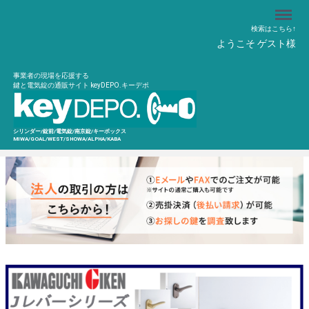
Menu
検索はこちら↑
ようこそ ゲスト様
事業者の現場を応援する
鍵と電気錠の通販サイト keyDEPO.キーデポ
シリンダー/錠前/電気錠/南京錠/キーボックス
MIWA/GOAL/WEST/SHOWA/ALPHA/KABA