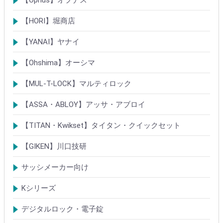
シリンダー
ロック製品
【HORI】堀商店
シリンダー
錠・ロック製品
【YANAI】ヤナイ
Rシリーズシリンダー
ロック製品
【Ohshima】オーシマ
シリンダー
錠・ロック製品
【MUL-T-LOCK】マルティロック
シリンダー
南京錠
【ASSA・ABLOY】アッサ・アブロイ
シリンダー
ロック製品
【TITAN・Kwikset】タイタン・クイックセット
シリンダー
錠
【GIKEN】川口技研
鍵ケース/ラッチング
室内錠シリーズ
サッシメーカー向け
TOSTEMトステム(LIXILリクシル)
新日軽
三協(立山)アルミ
YKK
ミサワホーム
セキスイ
YAMAHA
ダイワハウス
松下電工・ナショナル住宅
不二サッシ
その他
Kシリーズ
【KH】アルミサッシ用引戸錠
【M】ミワ特殊錠
【G】ゴール特殊錠
【S】ショウワ特殊錠
【R】各社特殊錠
【MCY】ミワ取替用シリンダー
【GCY】ゴール取替用シリンダー
【SCY】ショウワ取替用シリンダー
【WCY】ウェスト取替用シリンダー
【ACY】アルファ取替用シリンダー
【KCY】コダイ取替用シリンダー
【KC】クレセントシリーズ
その他Kシリーズ
デジタルロック・電子錠