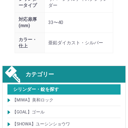
ータイプ
ダー
対応扉厚
33〜40
(mm)
カラー・
亜鉛ダイカスト・シルバー
仕上
カテゴリー
シリンダー・錠を探す
【MIWA】美和ロック
シリンダー
レバーハンドル錠
ケースロック
モノロック
本締錠
引戸錠
引違戸錠
ガラス扉錠
補助錠
グレモン錠
自動施錠錠
面付錠
内部錠
プッシュプル錠
キーレス錠
インダストリアルロック・カムロック
ポスト錠
ハンドル
サムターン
フロントプレート
ストライク
樹脂カバー・非常カバー
交換・補修錠前
交換・補修部材
M品番特殊錠(Kシリーズ)
その他
【GOAL】ゴール
シリンダー
錠
錠前部品
その他
【SHOWA】ユーシンショウワ