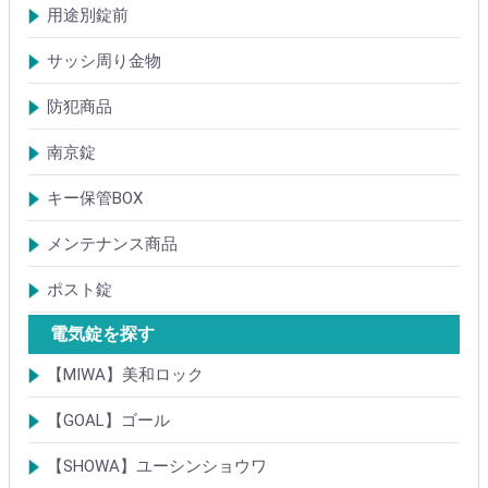
扉加工あり
扉加工なし(軽微な加工)
ICキー・タグ・カード
用途別錠前
アルミサッシ玄関引戸・引違戸錠
サムラッチ錠
浴室錠
補助錠
エンジンドア錠・ガラス扉錠
ケースハンドル錠
インダストリアルロック・カムロック
サッシ周り金物
ドアガード
ドアチェーン
クレセント錠
丁番
フランス落とし
ドアクローザ
防犯商品
防犯簡易錠
防犯サムターン
ガードプレート・Lフロント
その他
南京錠
【ALPHA】アルファ
【ABUS】アバス
その他
キー保管BOX
大型キーBOX
小型キーBOX
メンテナンス商品
鍵の潤滑剤
サッシ調整ツール
ポスト錠
【Tajima(MET)】
【DAIKEN】
【コーワソニア】
【キョーワナスタ】
【リンタツ】
その他
電気錠を探す
【MIWA】美和ロック
電気錠・電気ストライク
通電金具
制御器・操作器
電材・その他
BANシリーズ
非接触キー・IDカード
Raccessシリーズ
ノンタッチシリーズ
iELシリーズ
FKL・FeliCa・MIFARE
キースイッチ
補修品・代替品
【GOAL】ゴール
電気錠
通電金具
電気錠システム製品
キースイッチ
【SHOWA】ユーシンショウワ