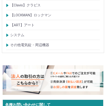
電気錠・電気ストライク
電気錠システム製品
キースイッチ
【Clavis】クラビス
電気錠
電気錠システム製品
Tebra(ハンズフリー)
キースイッチ
【LOCKMAN】ロックマン
電磁式電気錠
電磁錠取付ブラケット
電気錠システム製品
【ART】アート
電気錠システム
入退管理システム
システム
テンキーシステム
静脈認証システム
ICカード認証システム
その他電気錠・周辺機器
各種お問い合わせに関して