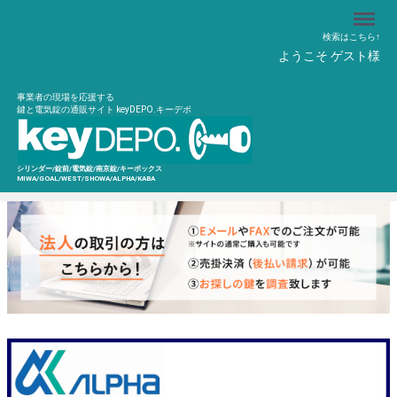
Menu
検索はこちら↑
ようこそ ゲスト様
事業者の現場を応援する
鍵と電気錠の通販サイト keyDEPO.キーデポ
シリンダー/錠前/電気錠/南京錠/キーボックス
MIWA/GOAL/WEST/SHOWA/ALPHA/KABA