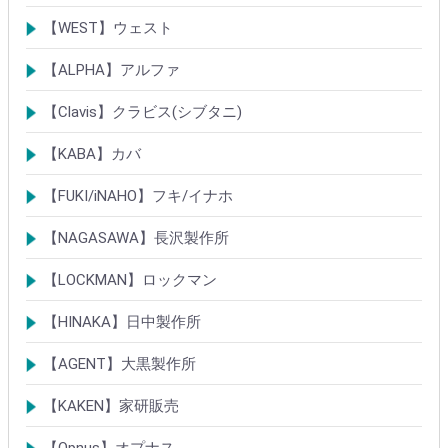
シリンダー
錠
その他
【WEST】ウェスト
シリンダー
錠
その他
【ALPHA】アルファ
シリンダー
錠
南京錠
【Clavis】クラビス(シブタニ)
シリンダー
錠
【KABA】カバ
シリンダー
錠・ロック製品
【FUKI/iNAHO】フキ/イナホ
TIERKEYシリンダー
ロック製品
【NAGASAWA】長沢製作所
シリンダー
古代・古代ネオ装飾錠
KEYLEX/キーレックス
レバーハンドルシリーズ
【LOCKMAN】ロックマン
メガクロスSPシリンダー
デジタルロック
【HINAKA】日中製作所
SEPA/HDSシリンダー
SEPA・AGE・GIAロック製品
【AGENT】大黒製作所
LSシリンダー
錠・ロック製品
【KAKEN】家研販売
ベルウェーブキー
ロック製品
【Opnus】オプナス