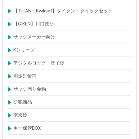
シリンダー
ロック製品
【TITAN・Kwikset】タイタン・クイックセット
シリンダー
錠
【GIKEN】川口技研
鍵ケース/ラッチング
室内錠シリーズ
サッシメーカー向け
TOSTEMトステム(LIXILリクシル)
新日軽
三協(立山)アルミ
YKK
ミサワホーム
セキスイ
YAMAHA
ダイワハウス
松下電工・ナショナル住宅
不二サッシ
その他
Kシリーズ
【KH】アルミサッシ用引戸錠
【M】ミワ特殊錠
【G】ゴール特殊錠
【S】ショウワ特殊錠
【R】各社特殊錠
【MCY】ミワ取替用シリンダー
【GCY】ゴール取替用シリンダー
【SCY】ショウワ取替用シリンダー
【WCY】ウェスト取替用シリンダー
【ACY】アルファ取替用シリンダー
【KCY】コダイ取替用シリンダー
【KC】クレセントシリーズ
その他Kシリーズ
デジタルロック・電子錠
扉加工あり
扉加工なし(軽微な加工)
ICキー・タグ・カード
用途別錠前
アルミサッシ玄関引戸・引違戸錠
サムラッチ錠
浴室錠
補助錠
エンジンドア錠・ガラス扉錠
ケースハンドル錠
インダストリアルロック・カムロック
サッシ周り金物
ドアガード
ドアチェーン
クレセント錠
丁番
フランス落とし
ドアクローザ
防犯商品
防犯簡易錠
防犯サムターン
ガードプレート・Lフロント
その他
南京錠
【ALPHA】アルファ
【ABUS】アバス
その他
キー保管BOX