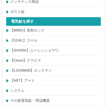
大型キーBOX
小型キーBOX
メンテナンス商品
鍵の潤滑剤
サッシ調整ツール
ポスト錠
【Tajima(MET)】
【DAIKEN】
【コーワソニア】
【キョーワナスタ】
【リンタツ】
その他
電気錠を探す
【MIWA】美和ロック
電気錠・電気ストライク
通電金具
制御器・操作器
電材・その他
BANシリーズ
非接触キー・IDカード
Raccessシリーズ
ノンタッチシリーズ
iELシリーズ
FKL・FeliCa・MIFARE
キースイッチ
補修品・代替品
【GOAL】ゴール
電気錠
通電金具
電気錠システム製品
キースイッチ
【SHOWA】ユーシンショウワ
電気錠・電気ストライク
電気錠システム製品
キースイッチ
【Clavis】クラビス
電気錠
電気錠システム製品
Tebra(ハンズフリー)
キースイッチ
【LOCKMAN】ロックマン
電磁式電気錠
電磁錠取付ブラケット
電気錠システム製品
【ART】アート
電気錠システム
入退管理システム
システム
テンキーシステム
静脈認証システム
ICカード認証システム
その他電気錠・周辺機器