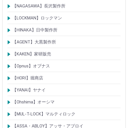
TIERKEYシリンダー
ロック製品
【NAGASAWA】長沢製作所
シリンダー
古代・古代ネオ装飾錠
KEYLEX/キーレックス
レバーハンドルシリーズ
【LOCKMAN】ロックマン
メガクロスSPシリンダー
デジタルロック
【HINAKA】日中製作所
SEPA/HDSシリンダー
SEPA・AGE・GIAロック製品
【AGENT】大黒製作所
LSシリンダー
錠・ロック製品
【KAKEN】家研販売
ベルウェーブキー
ロック製品
【Opnus】オプナス
シリンダー
ロック製品
【HORI】堀商店
シリンダー
錠・ロック製品
【YANAI】ヤナイ
Rシリーズシリンダー
ロック製品
【Ohshima】オーシマ
シリンダー
錠・ロック製品
【MUL-T-LOCK】マルティロック
シリンダー
南京錠
【ASSA・ABLOY】アッサ・アブロイ