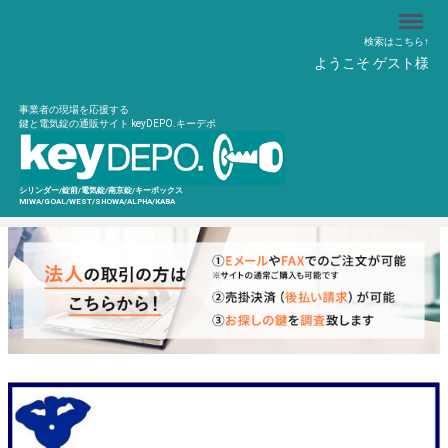
Menu
検索はこちら↑
ようこそ ゲスト様
事業者の現場を応援する
鍵と電気錠の通販サイト keyDEPO.キーデポ
シリンダー/錠前/電気錠/南京錠/キーボックス
MIWA/GOAL/WEST/SHOWA/ALPHA/KABA