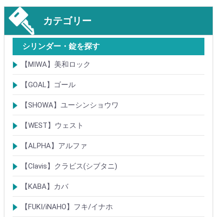
カテゴリー
シリンダー・錠を探す
【MIWA】美和ロック
シリンダー
レバーハンドル錠
ケースロック
モノロック
本締錠
引戸錠
引違戸錠
ガラス扉錠
補助錠
グレモン錠
自動施錠錠
面付錠
内部錠
プッシュプル錠
キーレス錠
インダストリアルロック・カムロック
ポスト錠
ハンドル
サムターン
フロントプレート
ストライク
樹脂カバー・非常カバー
交換・補修錠前
交換・補修部材
M品番特殊錠(Kシリーズ)
その他
【GOAL】ゴール
シリンダー
錠
錠前部品
その他
【SHOWA】ユーシンショウワ
シリンダー
錠
その他
【WEST】ウェスト
シリンダー
錠
その他
【ALPHA】アルファ
シリンダー
錠
南京錠
【Clavis】クラビス(シブタニ)
シリンダー
錠
【KABA】カバ
シリンダー
錠・ロック製品
【FUKI/iNAHO】フキ/イナホ