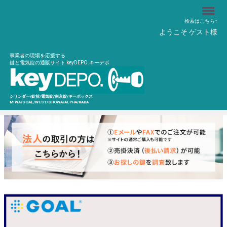
Menu
検索はこちら↑
ようこそ ゲスト様
事業者の現場を応援する
鍵と電気錠の通販サイト keyDEPO.キーデポ
シリンダー/錠前/電気錠/南京錠/キーボックス
MIWA/GOAL/WEST/SHOWA/ALPHA/KABA