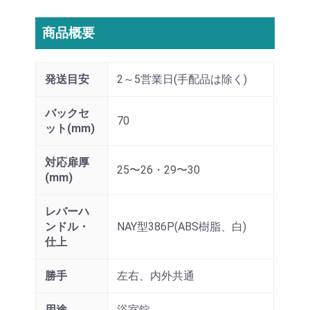
商品概要
発送目安
2～5営業日(手配品は除く)
バックセ
70
ット(mm)
対応扉厚
25〜26・29〜30
(mm)
レバーハ
ンドル・
NAY型386P(ABS樹脂、白)
仕上
勝手
左右、内外共通
用途
浴室錠