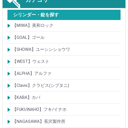
シリンダー・錠を探す
【MIWA】美和ロック
シリンダー
レバーハンドル錠
ケースロック
モノロック
本締錠
引戸錠
引違戸錠
ガラス扉錠
補助錠
グレモン錠
自動施錠錠
面付錠
内部錠
プッシュプル錠
キーレス錠
インダストリアルロック・カムロック
ポスト錠
ハンドル
サムターン
フロントプレート
ストライク
樹脂カバー・非常カバー
交換・補修錠前
交換・補修部材
M品番特殊錠(Kシリーズ)
その他
【GOAL】ゴール
シリンダー
錠
錠前部品
その他
【SHOWA】ユーシンショウワ
シリンダー
錠
その他
【WEST】ウェスト
シリンダー
錠
その他
【ALPHA】アルファ
シリンダー
錠
南京錠
【Clavis】クラビス(シブタニ)
シリンダー
錠
【KABA】カバ
シリンダー
錠・ロック製品
【FUKI/iNAHO】フキ/イナホ
TIERKEYシリンダー
ロック製品
【NAGASAWA】長沢製作所