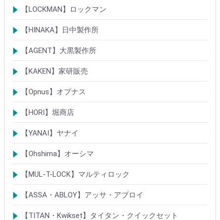
シリンダー
古代・古代ネオ装飾錠
KEYLEX/キーレックス
レバーハンドルシリーズ
【LOCKMAN】ロックマン
メガクロスSPシリンダー
デジタルロック
【HINAKA】日中製作所
SEPA/HDSシリンダー
SEPA・AGE・GIAロック製品
【AGENT】大黒製作所
LSシリンダー
錠・ロック製品
【KAKEN】家研販売
ベルウェーブキー
ロック製品
【Opnus】オプナス
シリンダー
ロック製品
【HORI】堀商店
シリンダー
錠・ロック製品
【YANAI】ヤナイ
Rシリーズシリンダー
ロック製品
【Ohshima】オーシマ
シリンダー
錠・ロック製品
【MUL-T-LOCK】マルティロック
シリンダー
南京錠
【ASSA・ABLOY】アッサ・アブロイ
シリンダー
ロック製品
【TITAN・Kwikset】タイタン・クイックセット