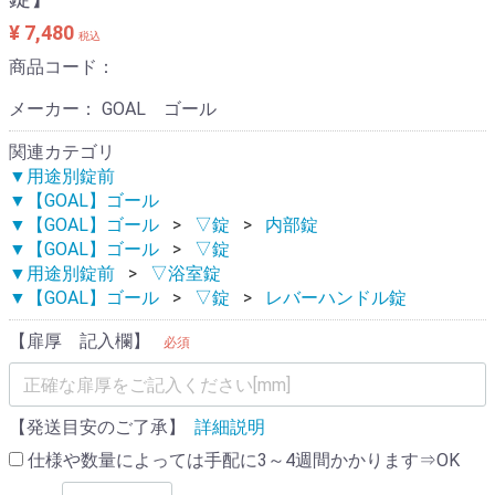
¥ 7,480
税込
商品コード：
メーカー： GOAL ゴール
関連カテゴリ
▼用途別錠前
▼【GOAL】ゴール
▼【GOAL】ゴール
▽錠
内部錠
▼【GOAL】ゴール
▽錠
▼用途別錠前
▽浴室錠
▼【GOAL】ゴール
▽錠
レバーハンドル錠
【扉厚 記入欄】
必須
【発送目安のご了承】
詳細説明
仕様や数量によっては手配に3～4週間かかります⇒OK