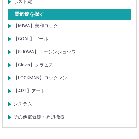
ポスト錠
【Tajima(MET)】
【DAIKEN】
【コーワソニア】
【キョーワナスタ】
【リンタツ】
その他
電気錠を探す
【MIWA】美和ロック
電気錠・電気ストライク
通電金具
制御器・操作器
電材・その他
BANシリーズ
非接触キー・IDカード
Raccessシリーズ
ノンタッチシリーズ
iELシリーズ
FKL・FeliCa・MIFARE
キースイッチ
補修品・代替品
【GOAL】ゴール
電気錠
通電金具
電気錠システム製品
キースイッチ
【SHOWA】ユーシンショウワ
電気錠・電気ストライク
電気錠システム製品
キースイッチ
【Clavis】クラビス
電気錠
電気錠システム製品
Tebra(ハンズフリー)
キースイッチ
【LOCKMAN】ロックマン
電磁式電気錠
電磁錠取付ブラケット
電気錠システム製品
【ART】アート
電気錠システム
入退管理システム
システム
テンキーシステム
静脈認証システム
ICカード認証システム
その他電気錠・周辺機器