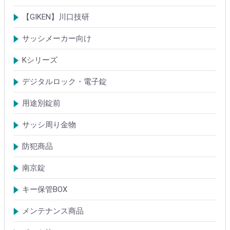
シリンダー
錠
【GIKEN】川口技研
鍵ケース/ラッチング
室内錠シリーズ
サッシメーカー向け
TOSTEMトステム(LIXILリクシル)
新日軽
三協(立山)アルミ
YKK
ミサワホーム
セキスイ
YAMAHA
ダイワハウス
松下電工・ナショナル住宅
不二サッシ
その他
Kシリーズ
【KH】アルミサッシ用引戸錠
【M】ミワ特殊錠
【G】ゴール特殊錠
【S】ショウワ特殊錠
【R】各社特殊錠
【MCY】ミワ取替用シリンダー
【GCY】ゴール取替用シリンダー
【SCY】ショウワ取替用シリンダー
【WCY】ウェスト取替用シリンダー
【ACY】アルファ取替用シリンダー
【KCY】コダイ取替用シリンダー
【KC】クレセントシリーズ
その他Kシリーズ
デジタルロック・電子錠
扉加工あり
扉加工なし(軽微な加工)
ICキー・タグ・カード
用途別錠前
アルミサッシ玄関引戸・引違戸錠
サムラッチ錠
浴室錠
補助錠
エンジンドア錠・ガラス扉錠
ケースハンドル錠
インダストリアルロック・カムロック
サッシ周り金物
ドアガード
ドアチェーン
クレセント錠
丁番
フランス落とし
ドアクローザ
防犯商品
防犯簡易錠
防犯サムターン
ガードプレート・Lフロント
その他
南京錠
【ALPHA】アルファ
【ABUS】アバス
その他
キー保管BOX
大型キーBOX
小型キーBOX
メンテナンス商品
鍵の潤滑剤
サッシ調整ツール