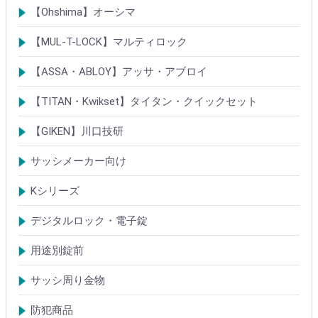
Rシリーズシリンダー
ロック製品
【Ohshima】オーシマ
シリンダー
錠・ロック製品
【MUL-T-LOCK】マルティロック
シリンダー
南京錠
【ASSA・ABLOY】アッサ・アブロイ
シリンダー
ロック製品
【TITAN・Kwikset】タイタン・クイックセット
シリンダー
錠
【GIKEN】川口技研
鍵ケース/ラッチング
室内錠シリーズ
サッシメーカー向け
TOSTEMトステム(LIXILリクシル)
新日軽
三協(立山)アルミ
YKK
ミサワホーム
セキスイ
YAMAHA
ダイワハウス
松下電工・ナショナル住宅
不二サッシ
その他
Kシリーズ
【KH】アルミサッシ用引戸錠
【M】ミワ特殊錠
【G】ゴール特殊錠
【S】ショウワ特殊錠
【R】各社特殊錠
【MCY】ミワ取替用シリンダー
【GCY】ゴール取替用シリンダー
【SCY】ショウワ取替用シリンダー
【WCY】ウェスト取替用シリンダー
【ACY】アルファ取替用シリンダー
【KCY】コダイ取替用シリンダー
【KC】クレセントシリーズ
その他Kシリーズ
デジタルロック・電子錠
扉加工あり
扉加工なし(軽微な加工)
ICキー・タグ・カード
用途別錠前
アルミサッシ玄関引戸・引違戸錠
サムラッチ錠
浴室錠
補助錠
エンジンドア錠・ガラス扉錠
ケースハンドル錠
インダストリアルロック・カムロック
サッシ周り金物
ドアガード
ドアチェーン
クレセント錠
丁番
フランス落とし
ドアクローザ
防犯商品