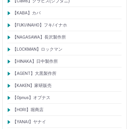
【Clavis】クラビス(シブタニ)
シリンダー
錠
【KABA】カバ
シリンダー
錠・ロック製品
【FUKI/iNAHO】フキ/イナホ
TIERKEYシリンダー
ロック製品
【NAGASAWA】長沢製作所
シリンダー
古代・古代ネオ装飾錠
KEYLEX/キーレックス
レバーハンドルシリーズ
【LOCKMAN】ロックマン
メガクロスSPシリンダー
デジタルロック
【HINAKA】日中製作所
SEPA/HDSシリンダー
SEPA・AGE・GIAロック製品
【AGENT】大黒製作所
LSシリンダー
錠・ロック製品
【KAKEN】家研販売
ベルウェーブキー
ロック製品
【Opnus】オプナス
シリンダー
ロック製品
【HORI】堀商店
シリンダー
錠・ロック製品
【YANAI】ヤナイ