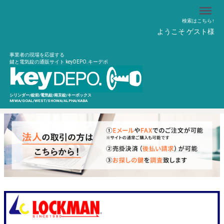
Menu
検索はこちら↑
ようこそ ゲスト様
事業者の現場を応援する
鍵と電気錠の通販サイト keyDEPO.キーデポ
シリンダー/錠前/電気錠/南京錠/キーボックス
MIWA/GOAL/WEST/SHOWA/ALPHA/KABA