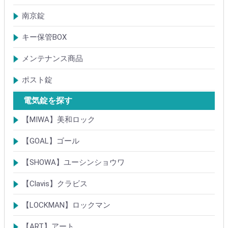
防犯簡易錠
防犯サムターン
ガードプレート・Lフロント
その他
南京錠
【ALPHA】アルファ
【ABUS】アバス
その他
キー保管BOX
大型キーBOX
小型キーBOX
メンテナンス商品
鍵の潤滑剤
サッシ調整ツール
ポスト錠
【Tajima(MET)】
【DAIKEN】
【コーワソニア】
【キョーワナスタ】
【リンタツ】
その他
電気錠を探す
【MIWA】美和ロック
電気錠・電気ストライク
通電金具
制御器・操作器
電材・その他
BANシリーズ
非接触キー・IDカード
Raccessシリーズ
ノンタッチシリーズ
iELシリーズ
FKL・FeliCa・MIFARE
キースイッチ
補修品・代替品
【GOAL】ゴール
電気錠
通電金具
電気錠システム製品
キースイッチ
【SHOWA】ユーシンショウワ
電気錠・電気ストライク
電気錠システム製品
キースイッチ
【Clavis】クラビス
電気錠
電気錠システム製品
Tebra(ハンズフリー)
キースイッチ
【LOCKMAN】ロックマン
電磁式電気錠
電磁錠取付ブラケット
電気錠システム製品
【ART】アート