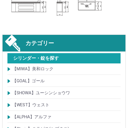
カテゴリー
シリンダー・錠を探す
【MIWA】美和ロック
シリンダー
レバーハンドル錠
ケースロック
モノロック
本締錠
引戸錠
引違戸錠
ガラス扉錠
補助錠
グレモン錠
自動施錠錠
面付錠
内部錠
プッシュプル錠
キーレス錠
インダストリアルロック・カムロック
ポスト錠
ハンドル
サムターン
フロントプレート
ストライク
樹脂カバー・非常カバー
交換・補修錠前
交換・補修部材
M品番特殊錠(Kシリーズ)
その他
【GOAL】ゴール
シリンダー
錠
錠前部品
その他
【SHOWA】ユーシンショウワ
シリンダー
錠
その他
【WEST】ウェスト
シリンダー
錠
その他
【ALPHA】アルファ
シリンダー
錠
南京錠