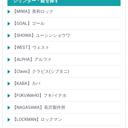
シリンダー・錠を探す
【MIWA】美和ロック
シリンダー
レバーハンドル錠
ケースロック
モノロック
本締錠
引戸錠
引違戸錠
ガラス扉錠
補助錠
グレモン錠
自動施錠錠
面付錠
内部錠
プッシュプル錠
キーレス錠
インダストリアルロック・カムロック
ポスト錠
ハンドル
サムターン
フロントプレート
ストライク
樹脂カバー・非常カバー
交換・補修錠前
交換・補修部材
M品番特殊錠(Kシリーズ)
その他
【GOAL】ゴール
シリンダー
錠
錠前部品
その他
【SHOWA】ユーシンショウワ
シリンダー
錠
その他
【WEST】ウェスト
シリンダー
錠
その他
【ALPHA】アルファ
シリンダー
錠
南京錠
【Clavis】クラビス(シブタニ)
シリンダー
錠
【KABA】カバ
シリンダー
錠・ロック製品
【FUKI/iNAHO】フキ/イナホ
TIERKEYシリンダー
ロック製品
【NAGASAWA】長沢製作所
シリンダー
古代・古代ネオ装飾錠
KEYLEX/キーレックス
レバーハンドルシリーズ
【LOCKMAN】ロックマン