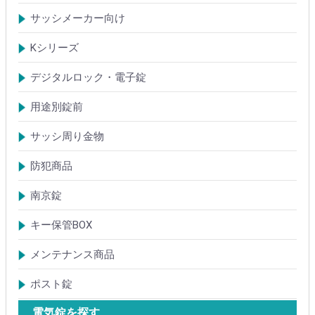
鍵ケース/ラッチング
室内錠シリーズ
サッシメーカー向け
TOSTEMトステム(LIXILリクシル)
新日軽
三協(立山)アルミ
YKK
ミサワホーム
セキスイ
YAMAHA
ダイワハウス
松下電工・ナショナル住宅
不二サッシ
その他
Kシリーズ
【KH】アルミサッシ用引戸錠
【M】ミワ特殊錠
【G】ゴール特殊錠
【S】ショウワ特殊錠
【R】各社特殊錠
【MCY】ミワ取替用シリンダー
【GCY】ゴール取替用シリンダー
【SCY】ショウワ取替用シリンダー
【WCY】ウェスト取替用シリンダー
【ACY】アルファ取替用シリンダー
【KCY】コダイ取替用シリンダー
【KC】クレセントシリーズ
その他Kシリーズ
デジタルロック・電子錠
扉加工あり
扉加工なし(軽微な加工)
ICキー・タグ・カード
用途別錠前
アルミサッシ玄関引戸・引違戸錠
サムラッチ錠
浴室錠
補助錠
エンジンドア錠・ガラス扉錠
ケースハンドル錠
インダストリアルロック・カムロック
サッシ周り金物
ドアガード
ドアチェーン
クレセント錠
丁番
フランス落とし
ドアクローザ
防犯商品
防犯簡易錠
防犯サムターン
ガードプレート・Lフロント
その他
南京錠
【ALPHA】アルファ
【ABUS】アバス
その他
キー保管BOX
大型キーBOX
小型キーBOX
メンテナンス商品
鍵の潤滑剤
サッシ調整ツール
ポスト錠
【Tajima(MET)】
【DAIKEN】
【コーワソニア】
【キョーワナスタ】
【リンタツ】
その他
電気錠を探す