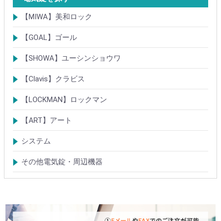
【MIWA】美和ロック
電気錠・電気ストライク
通電金具
制御器・操作器
電材・その他
BANシリーズ
非接触キー・IDカード
Raccessシリーズ
ノンタッチシリーズ
iELシリーズ
FKL・FeliCa・MIFARE
キースイッチ
補修品・代替品
【GOAL】ゴール
電気錠
通電金具
電気錠システム製品
キースイッチ
【SHOWA】ユーシンショウワ
電気錠・電気ストライク
電気錠システム製品
キースイッチ
【Clavis】クラビス
電気錠
電気錠システム製品
Tebra(ハンズフリー)
キースイッチ
【LOCKMAN】ロックマン
電磁式電気錠
電磁錠取付ブラケット
電気錠システム製品
【ART】アート
電気錠システム
入退管理システム
システム
テンキーシステム
静脈認証システム
ICカード認証システム
その他電気錠・周辺機器