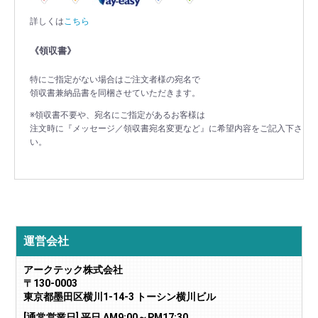
詳しくは
こちら
《領収書》
特にご指定がない場合はご注文者様の宛名で
領収書兼納品書を同梱させていただきます。
※領収書不要や、宛名にご指定があるお客様は
注文時に『メッセージ／領収書宛名変更など』に希望内容をご記入下さ
い。
運営会社
アークテック株式会社
〒130-0003
東京都墨田区横川1-14-3 トーシン横川ビル
[通常営業日] 平日 AM9:00～PM17:30