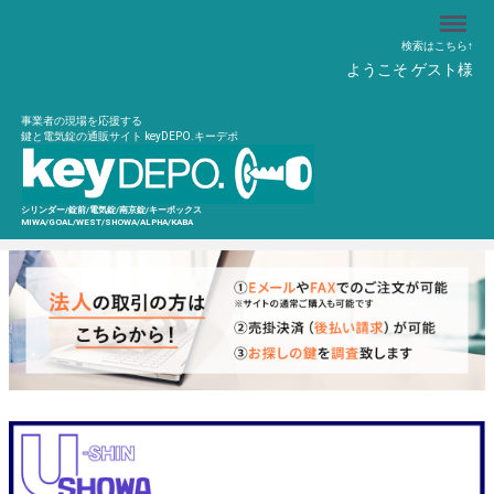
Menu
検索はこちら↑
ようこそ ゲスト様
事業者の現場を応援する
鍵と電気錠の通販サイト keyDEPO.キーデポ
シリンダー/錠前/電気錠/南京錠/キーボックス
MIWA/GOAL/WEST/SHOWA/ALPHA/KABA