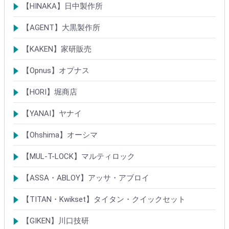
メガクロスSPシリンダー
デジタルロック
【HINAKA】日中製作所
SEPA/HDSシリンダー
SEPA・AGE・GIAロック製品
【AGENT】大黒製作所
LSシリンダー
錠・ロック製品
【KAKEN】家研販売
ベルウェーブキー
ロック製品
【Opnus】オプナス
シリンダー
ロック製品
【HORI】堀商店
シリンダー
錠・ロック製品
【YANAI】ヤナイ
Rシリーズシリンダー
ロック製品
【Ohshima】オーシマ
シリンダー
錠・ロック製品
【MUL-T-LOCK】マルティロック
シリンダー
南京錠
【ASSA・ABLOY】アッサ・アブロイ
シリンダー
ロック製品
【TITAN・Kwikset】タイタン・クイックセット
シリンダー
錠
【GIKEN】川口技研