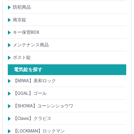
ドアガード
ドアチェーン
クレセント錠
丁番
フランス落とし
ドアクローザ
防犯商品
防犯簡易錠
防犯サムターン
ガードプレート・Lフロント
その他
南京錠
【ALPHA】アルファ
【ABUS】アバス
その他
キー保管BOX
大型キーBOX
小型キーBOX
メンテナンス商品
鍵の潤滑剤
サッシ調整ツール
ポスト錠
【Tajima(MET)】
【DAIKEN】
【コーワソニア】
【キョーワナスタ】
【リンタツ】
その他
電気錠を探す
【MIWA】美和ロック
電気錠・電気ストライク
通電金具
制御器・操作器
電材・その他
BANシリーズ
非接触キー・IDカード
Raccessシリーズ
ノンタッチシリーズ
iELシリーズ
FKL・FeliCa・MIFARE
キースイッチ
補修品・代替品
【GOAL】ゴール
電気錠
通電金具
電気錠システム製品
キースイッチ
【SHOWA】ユーシンショウワ
電気錠・電気ストライク
電気錠システム製品
キースイッチ
【Clavis】クラビス
電気錠
電気錠システム製品
Tebra(ハンズフリー)
キースイッチ
【LOCKMAN】ロックマン