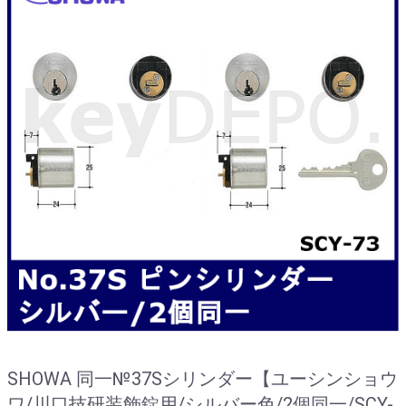
SHOWA 同一№37Sシリンダー【ユーシンショウ
ワ/川口技研装飾錠用/シルバー色/2個同一/SCY-