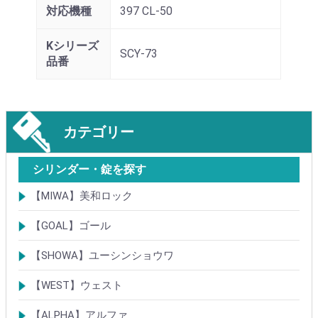
対応機種
397 CL-50
Kシリーズ
SCY-73
品番
カテゴリー
シリンダー・錠を探す
【MIWA】美和ロック
シリンダー
レバーハンドル錠
ケースロック
モノロック
本締錠
引戸錠
引違戸錠
ガラス扉錠
補助錠
グレモン錠
自動施錠錠
面付錠
内部錠
プッシュプル錠
キーレス錠
インダストリアルロック・カムロック
ポスト錠
ハンドル
サムターン
フロントプレート
ストライク
樹脂カバー・非常カバー
交換・補修錠前
交換・補修部材
M品番特殊錠(Kシリーズ)
その他
【GOAL】ゴール
シリンダー
錠
錠前部品
その他
【SHOWA】ユーシンショウワ
シリンダー
錠
その他
【WEST】ウェスト
シリンダー
錠
その他
【ALPHA】アルファ