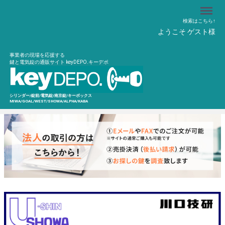
Menu
検索はこちら↑
ようこそ ゲスト様
事業者の現場を応援する
鍵と電気錠の通販サイト keyDEPO.キーデポ
シリンダー/錠前/電気錠/南京錠/キーボックス
MIWA/GOAL/WEST/SHOWA/ALPHA/KABA