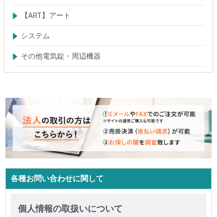
電磁式電気錠
電磁錠取付ブラケット
電気錠システム製品
【ART】アート
電気錠システム
入退管理システム
システム
テンキーシステム
静脈認証システム
ICカード認証システム
その他電気錠・周辺機器
各種お問い合わせに関して
個人情報の取扱いについて