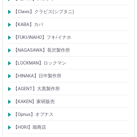
シリンダー
錠
南京錠
【Clavis】クラビス(シブタニ)
シリンダー
錠
【KABA】カバ
シリンダー
錠・ロック製品
【FUKI/iNAHO】フキ/イナホ
TIERKEYシリンダー
ロック製品
【NAGASAWA】長沢製作所
シリンダー
古代・古代ネオ装飾錠
KEYLEX/キーレックス
レバーハンドルシリーズ
【LOCKMAN】ロックマン
メガクロスSPシリンダー
デジタルロック
【HINAKA】日中製作所
SEPA/HDSシリンダー
SEPA・AGE・GIAロック製品
【AGENT】大黒製作所
LSシリンダー
錠・ロック製品
【KAKEN】家研販売
ベルウェーブキー
ロック製品
【Opnus】オプナス
シリンダー
ロック製品
【HORI】堀商店