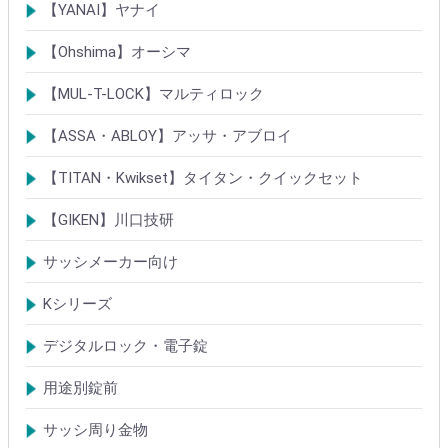
シリンダー
錠・ロック製品
【YANAI】ヤナイ
Rシリーズシリンダー
ロック製品
【Ohshima】オーシマ
シリンダー
錠・ロック製品
【MUL-T-LOCK】マルティロック
シリンダー
南京錠
【ASSA・ABLOY】アッサ・アブロイ
シリンダー
ロック製品
【TITAN・Kwikset】タイタン・クイックセット
シリンダー
錠
【GIKEN】川口技研
鍵ケース/ラッチング
室内錠シリーズ
サッシメーカー向け
TOSTEMトステム(LIXILリクシル)
新日軽
三協(立山)アルミ
YKK
ミサワホーム
セキスイ
YAMAHA
ダイワハウス
松下電工・ナショナル住宅
不二サッシ
その他
Kシリーズ
【KH】アルミサッシ用引戸錠
【M】ミワ特殊錠
【G】ゴール特殊錠
【S】ショウワ特殊錠
【R】各社特殊錠
【MCY】ミワ取替用シリンダー
【GCY】ゴール取替用シリンダー
【SCY】ショウワ取替用シリンダー
【WCY】ウェスト取替用シリンダー
【ACY】アルファ取替用シリンダー
【KCY】コダイ取替用シリンダー
【KC】クレセントシリーズ
その他Kシリーズ
デジタルロック・電子錠
扉加工あり
扉加工なし(軽微な加工)
ICキー・タグ・カード
用途別錠前
アルミサッシ玄関引戸・引違戸錠
サムラッチ錠
浴室錠
補助錠
エンジンドア錠・ガラス扉錠
ケースハンドル錠
インダストリアルロック・カムロック
サッシ周り金物