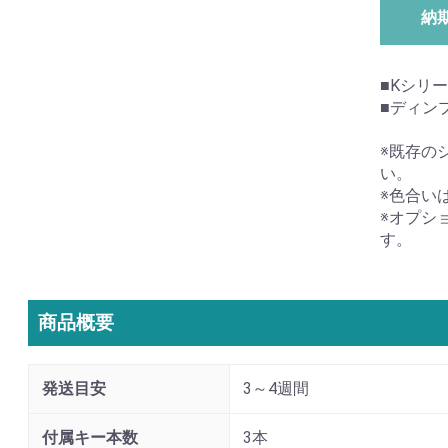
納
■Kシリー
■ディン
※既存の
い。
※色合い
※オプシ
す。
商品概要
発送目安
3～4週間
付属キー本数
3本