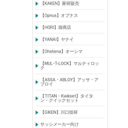
LSシリンダー
錠・ロック製品
【KAKEN】家研販売
ベルウェーブキー
ロック製品
【Opnus】オプナス
シリンダー
ロック製品
【HORI】堀商店
シリンダー
錠・ロック製品
【YANAI】ヤナイ
Rシリーズシリンダー
ロック製品
【Ohshima】オーシマ
シリンダー
錠・ロック製品
【MUL-T-LOCK】マルティロッ
ク
シリンダー
南京錠
【ASSA・ABLOY】アッサ・ア
ブロイ
シリンダー
ロック製品
【TITAN・Kwikset】タイタ
ン・クイックセット
シリンダー
錠
【GIKEN】川口技研
錠ケース/ラッチング
室内錠シリーズ
サッシメーカー向け