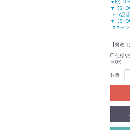
▼Kシリ
▼【SH
SCY品
▼【SH
Xキー
【発送目
仕様や
⇒OK
数量