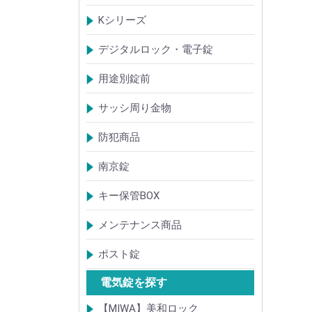
TOSTEMトステム(LIXILリクシル)
新日軽
三協(立山)アルミ
YKK
ミサワホーム
セキスイ
YAMAHA
ダイワハウス
松下電工・ナショナル住宅
不二サッシ
その他
Kシリーズ
【KH】アルミサッシ用引戸錠
【M】ミワ特殊錠
【G】ゴール特殊錠
【S】ショウワ特殊錠
【R】各社特殊錠
【MCY】ミワ取替用シリンダー
【GCY】ゴール取替用シリンダー
【SCY】ショウワ取替用シリンダー
【WCY】ウェスト取替用シリンダー
【ACY】アルファ取替用シリンダー
【KCY】コダイ取替用シリンダー
【KC】クレセントシリーズ
その他Kシリーズ
デジタルロック・電子錠
扉加工あり
扉加工なし(軽微な加工)
ICキー・タグ・カード
用途別錠前
アルミサッシ玄関引戸・引違戸錠
サムラッチ錠
浴室錠
補助錠
エンジンドア錠・ガラス扉錠
ケースハンドル錠
インダストリアルロック・カムロッ
サッシ周り金物
ク
ドアガード
ドアチェーン
クレセント錠
丁番
フランス落とし
ドアクローザ
防犯商品
防犯簡易錠
防犯サムターン
ガードプレート・Lフロント
その他
南京錠
【ALPHA】アルファ
【ABUS】アバス
その他
キー保管BOX
大型キーBOX
小型キーBOX
メンテナンス商品
鍵の潤滑剤
サッシ調整ツール
ポスト錠
【Tajima(MET)】
【DAIKEN】
【コーワソニア】
【キョーワナスタ】
【リンタツ】
その他
電気錠を探す
【MIWA】美和ロック