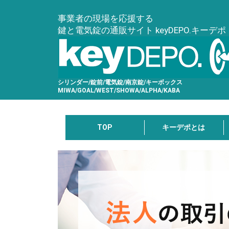
事業者の現場を応援する
鍵と電気錠の通販サイト keyDEPO.キーデポ
シリンダー/錠前/電気錠/南京錠/キーボックス
MIWA/GOAL/WEST/SHOWA/ALPHA/KABA
TOP
キーデポとは