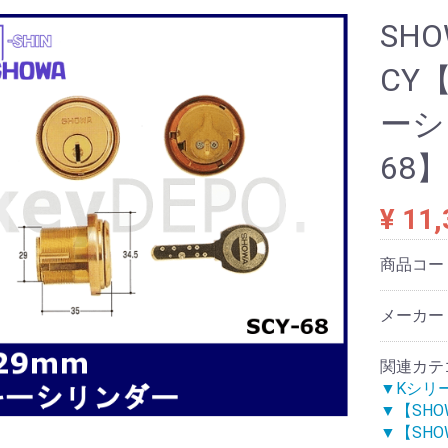
SHO
CY
ーシ
68】
¥ 11
商品コー
メーカー
関連カテ
▼Kシリ
▼【SH
▼【SH