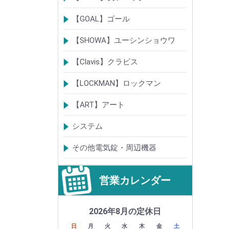
電気錠・電気ストライク
通電金具
制御器・操作器
電材・その他
BANシリーズ
非接触キー・IDカード
Raccessシリーズ
ノンタッチシリーズ
iELシリーズ
FKL・FeliCa・MIFARE
キースイッチ
補修品・代替品
【GOAL】ゴール
電気錠
通電金具
電気錠システム製品
キースイッチ
【SHOWA】ユーシンショウワ
電気錠・電気ストライク
電気錠システム製品
キースイッチ
【Clavis】クラビス
電気錠
電気錠システム製品
Tebra(ハンズフリー)
キースイッチ
【LOCKMAN】ロックマン
電磁式電気錠
電磁錠取付ブラケット
電気錠システム製品
【ART】アート
電気錠システム
入退管理システム
システム
テンキーシステム
静脈認証システム
ICカード認証システム
その他電気錠・周辺機器
営業カレンダー
2026年8月の定休日
日
月
火
水
木
金
土