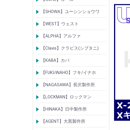
ク
シリンダー
錠
錠前部品
その他
【SHOWA】ユーシンショウワ
シリンダー
錠
その他
【WEST】ウェスト
シリンダー
錠
その他
【ALPHA】アルファ
シリンダー
錠
南京錠
【Clavis】クラビス(シブタニ)
シリンダー
錠
【KABA】カバ
シリンダー
錠・ロック製品
【FUKI/iNAHO】フキ/イナホ
TIERKEYシリンダー
ロック製品
【NAGASAWA】長沢製作所
シリンダー
古代・古代ネオ装飾錠
KEYLEX/キーレックス
レバーハンドルシリーズ
【LOCKMAN】ロックマン
メガクロスSPシリンダー
デジタルロック
【HINAKA】日中製作所
SEPA/HDSシリンダー
SEPA・AGE・GIAロック製品
【AGENT】大黒製作所