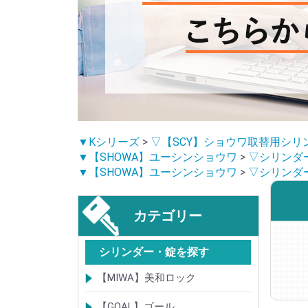
▼Kシリーズ
>
▽【SCY】ショウワ取替用シリ
▼【SHOWA】ユーシンショウワ
>
▽シリンダ
▼【SHOWA】ユーシンショウワ
>
▽シリンダ
カテゴリー
シリンダー・錠を探す
【MIWA】美和ロック
シリンダー
レバーハンドル錠
ケースロック
モノロック
本締錠
引戸錠
引違戸錠
ガラス扉錠
補助錠
グレモン錠
自動施錠錠
面付錠
内部錠
プッシュプル錠
キーレス錠
インダストリアルロック・カムロッ
ポスト錠
ハンドル
サムターン
フロントプレート
ストライク
樹脂カバー・非常カバー
交換・補修錠前
交換・補修部材
M品番特殊錠(Kシリーズ)
その他
【GOAL】ゴール