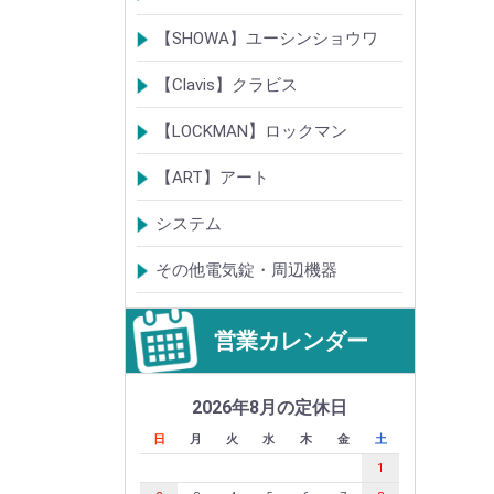
電気錠
通電金具
電気錠システム製品
キースイッチ
【SHOWA】ユーシンショウワ
電気錠・電気ストライク
電気錠システム製品
キースイッチ
【Clavis】クラビス
電気錠
電気錠システム製品
Tebra(ハンズフリー)
キースイッチ
【LOCKMAN】ロックマン
電磁式電気錠
電磁錠取付ブラケット
電気錠システム製品
【ART】アート
電気錠システム
入退管理システム
システム
テンキーシステム
静脈認証システム
ICカード認証システム
その他電気錠・周辺機器
営業カレンダー
2026年8月の定休日
日
月
火
水
木
金
土
1