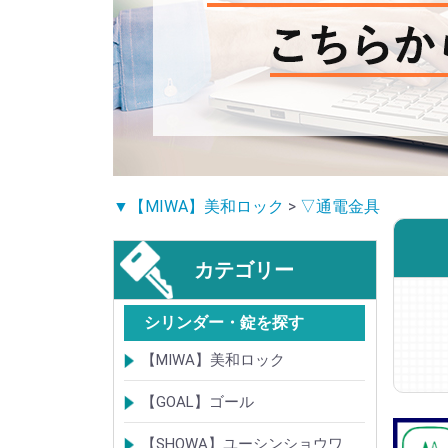
▼【MIWA】美和ロック
>
▽通電金具
カテゴリー
シリンダー・錠を探す
【MIWA】美和ロック
シリンダー
レバーハンドル錠
ケースロック
モノロック
本締錠
引戸錠
引違戸錠
ガラス扉錠
補助錠
グレモン錠
自動施錠錠
面付錠
内部錠
プッシュプル錠
キーレス錠
インダストリアルロック・カムロッ
ポスト錠
ハンドル
サムターン
フロントプレート
ストライク
樹脂カバー・非常カバー
交換・補修錠前
交換・補修部材
M品番特殊錠(Kシリーズ)
その他
【GOAL】ゴール
ク
シリンダー
錠
錠前部品
その他
【SHOWA】ユーシンショウワ