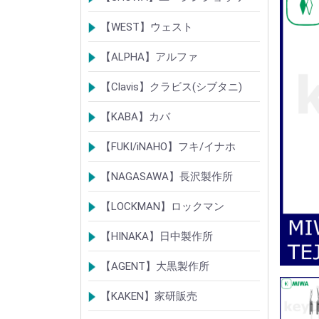
シリンダー
錠
その他
【WEST】ウェスト
シリンダー
錠
その他
【ALPHA】アルファ
シリンダー
錠
南京錠
【Clavis】クラビス(シブタニ)
シリンダー
錠
【KABA】カバ
シリンダー
錠・ロック製品
【FUKI/iNAHO】フキ/イナホ
TIERKEYシリンダー
ロック製品
【NAGASAWA】長沢製作所
シリンダー
古代・古代ネオ装飾錠
KEYLEX/キーレックス
レバーハンドルシリーズ
【LOCKMAN】ロックマン
メガクロスSPシリンダー
デジタルロック
【HINAKA】日中製作所
SEPA/HDSシリンダー
SEPA・AGE・GIAロック製品
【AGENT】大黒製作所
LSシリンダー
錠・ロック製品
【KAKEN】家研販売