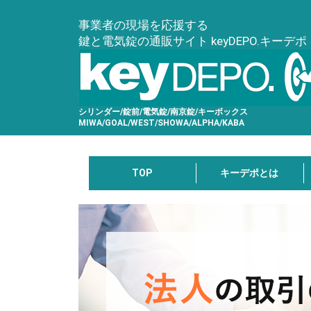
事業者の現場を応援する
鍵と電気錠の通販サイト keyDEPO.キーデポ
シリンダー/錠前/電気錠/南京錠/キーボックス
MIWA/GOAL/WEST/SHOWA/ALPHA/KABA
TOP
キーデポとは