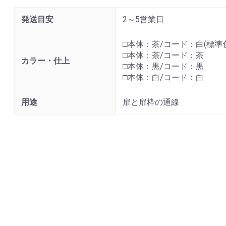
発送目安
2～5営業日
□本体：茶/コード：白(標準
□本体：茶/コード：茶
カラー・仕上
□本体：黒/コード：黒
□本体：白/コード：白
用途
扉と扉枠の通線