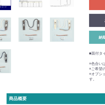
納
■面付タ
※色合い
※ご希望
※オプシ
す。
商品概要