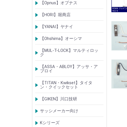
ベルウェーブキー
ロック製品
【Opnus】オプナス
シリンダー
ロック製品
【HORI】堀商店
シリンダー
錠・ロック製品
【YANAI】ヤナイ
Rシリーズシリンダー
ロック製品
【Ohshima】オーシマ
シリンダー
錠・ロック製品
【MUL-T-LOCK】マルティロッ
ク
シリンダー
南京錠
【ASSA・ABLOY】アッサ・ア
ブロイ
シリンダー
ロック製品
【TITAN・Kwikset】タイタ
ン・クイックセット
シリンダー
錠
【GIKEN】川口技研
錠ケース/ラッチング
室内錠シリーズ
サッシメーカー向け
TOSTEMトステム(LIXILリクシル)
新日軽
三協(立山)アルミ
YKK
ミサワホーム
セキスイ
YAMAHA
ダイワハウス
松下電工・ナショナル住宅
不二サッシ
その他
Kシリーズ