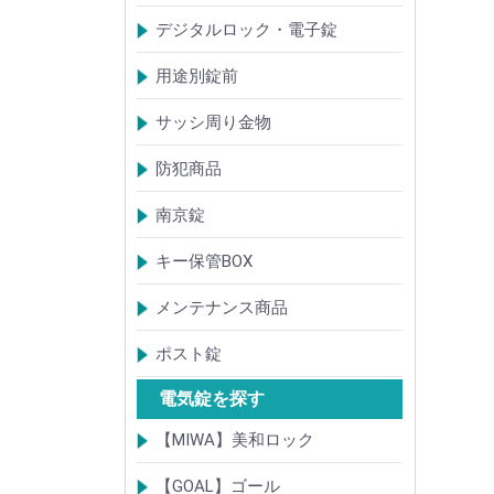
【KH】アルミサッシ用引戸錠
【M】ミワ特殊錠
【G】ゴール特殊錠
【S】ショウワ特殊錠
【R】各社特殊錠
【MCY】ミワ取替用シリンダー
【GCY】ゴール取替用シリンダー
【SCY】ショウワ取替用シリンダー
【WCY】ウェスト取替用シリンダー
【ACY】アルファ取替用シリンダー
【KCY】コダイ取替用シリンダー
【KC】クレセントシリーズ
その他Kシリーズ
デジタルロック・電子錠
扉加工あり
扉加工なし(軽微な加工)
ICキー・タグ・カード
用途別錠前
アルミサッシ玄関引戸・引違戸錠
サムラッチ錠
浴室錠
補助錠
エンジンドア錠・ガラス扉錠
ケースハンドル錠
インダストリアルロック・カムロッ
サッシ周り金物
ク
ドアガード
ドアチェーン
クレセント錠
丁番
フランス落とし
ドアクローザ
防犯商品
防犯簡易錠
防犯サムターン
ガードプレート・Lフロント
その他
南京錠
【ALPHA】アルファ
【ABUS】アバス
その他
キー保管BOX
大型キーBOX
小型キーBOX
メンテナンス商品
鍵の潤滑剤
サッシ調整ツール
ポスト錠
【Tajima(MET)】
【DAIKEN】
【コーワソニア】
【キョーワナスタ】
【リンタツ】
その他
電気錠を探す
【MIWA】美和ロック
電気錠・電気ストライク
通電金具
制御器・操作器
電材・その他
BANシリーズ
非接触キー・IDカード
Raccessシリーズ
ノンタッチシリーズ
iELシリーズ
FKL・FeliCa・MIFARE
キースイッチ
補修品・代替品
【GOAL】ゴール