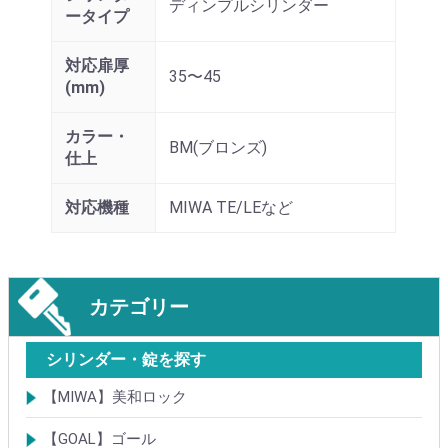
ディンプルシリンダー
ータイプ
対応扉厚
35〜45
(mm)
カラー・
BM(ブロンズ)
仕上
対応機種
MIWA TE/LEなど
カテゴリー
シリンダー・錠を探す
【MIWA】美和ロック
シリンダー
レバーハンドル錠
ケースロック
モノロック
本締錠
引戸錠
引違戸錠
ガラス扉錠
補助錠
グレモン錠
自動施錠錠
面付錠
内部錠
プッシュプル錠
キーレス錠
インダストリアルロック・カムロック
ポスト錠
ハンドル
サムターン
フロントプレート
ストライク
樹脂カバー・非常カバー
交換・補修錠前
交換・補修部材
M品番特殊錠(Kシリーズ)
その他
【GOAL】ゴール