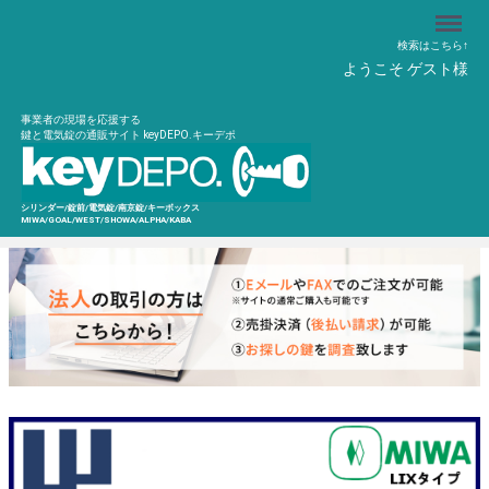
Menu
検索はこちら↑
ようこそ ゲスト様
事業者の現場を応援する
鍵と電気錠の通販サイト keyDEPO.キーデポ
シリンダー/錠前/電気錠/南京錠/キーボックス
MIWA/GOAL/WEST/SHOWA/ALPHA/KABA