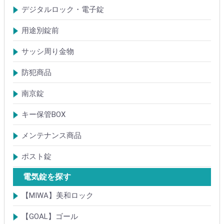
【KH】アルミサッシ用引戸錠
【M】ミワ特殊錠
【G】ゴール特殊錠
【S】ショウワ特殊錠
【R】各社特殊錠
【MCY】ミワ取替用シリンダー
【GCY】ゴール取替用シリンダー
【SCY】ショウワ取替用シリンダー
【WCY】ウェスト取替用シリンダー
【ACY】アルファ取替用シリンダー
【KCY】コダイ取替用シリンダー
【KC】クレセントシリーズ
その他Kシリーズ
デジタルロック・電子錠
扉加工あり
扉加工なし(軽微な加工)
ICキー・タグ・カード
用途別錠前
アルミサッシ玄関引戸・引違戸錠
サムラッチ錠
浴室錠
補助錠
エンジンドア錠・ガラス扉錠
ケースハンドル錠
インダストリアルロック・カムロック
サッシ周り金物
ドアガード
ドアチェーン
クレセント錠
丁番
フランス落とし
ドアクローザ
防犯商品
防犯簡易錠
防犯サムターン
ガードプレート・Lフロント
その他
南京錠
【ALPHA】アルファ
【ABUS】アバス
その他
キー保管BOX
大型キーBOX
小型キーBOX
メンテナンス商品
鍵の潤滑剤
サッシ調整ツール
ポスト錠
【Tajima(MET)】
【DAIKEN】
【コーワソニア】
【キョーワナスタ】
【リンタツ】
その他
電気錠を探す
【MIWA】美和ロック
電気錠・電気ストライク
通電金具
制御器・操作器
電材・その他
BANシリーズ
非接触キー・IDカード
Raccessシリーズ
ノンタッチシリーズ
iELシリーズ
FKL・FeliCa・MIFARE
キースイッチ
補修品・代替品
【GOAL】ゴール