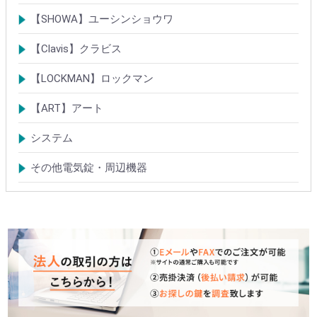
電気錠
通電金具
電気錠システム製品
キースイッチ
【SHOWA】ユーシンショウワ
電気錠・電気ストライク
電気錠システム製品
キースイッチ
【Clavis】クラビス
電気錠
電気錠システム製品
Tebra(ハンズフリー)
キースイッチ
【LOCKMAN】ロックマン
電磁式電気錠
電磁錠取付ブラケット
電気錠システム製品
【ART】アート
電気錠システム
入退管理システム
システム
テンキーシステム
静脈認証システム
ICカード認証システム
その他電気錠・周辺機器