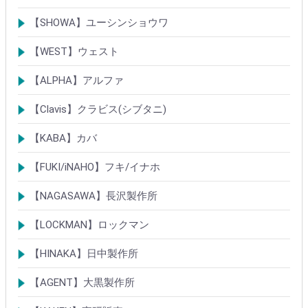
シリンダー
錠
錠前部品
その他
【SHOWA】ユーシンショウワ
シリンダー
錠
その他
【WEST】ウェスト
シリンダー
錠
その他
【ALPHA】アルファ
シリンダー
錠
南京錠
【Clavis】クラビス(シブタニ)
シリンダー
錠
【KABA】カバ
シリンダー
錠・ロック製品
【FUKI/iNAHO】フキ/イナホ
TIERKEYシリンダー
ロック製品
【NAGASAWA】長沢製作所
シリンダー
古代・古代ネオ装飾錠
KEYLEX/キーレックス
レバーハンドルシリーズ
【LOCKMAN】ロックマン
メガクロスSPシリンダー
デジタルロック
【HINAKA】日中製作所
SEPA/HDSシリンダー
SEPA・AGE・GIAロック製品
【AGENT】大黒製作所
LSシリンダー
錠・ロック製品