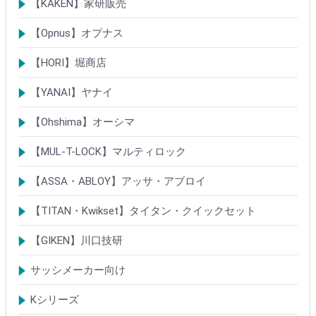
【KAKEN】家研販売
ベルウェーブキー
ロック製品
【Opnus】オプナス
シリンダー
ロック製品
【HORI】堀商店
シリンダー
錠・ロック製品
【YANAI】ヤナイ
Rシリーズシリンダー
ロック製品
【Ohshima】オーシマ
シリンダー
錠・ロック製品
【MUL-T-LOCK】マルティロック
シリンダー
南京錠
【ASSA・ABLOY】アッサ・アブロイ
シリンダー
ロック製品
【TITAN・Kwikset】タイタン・クイックセット
シリンダー
錠
【GIKEN】川口技研
鍵ケース/ラッチング
室内錠シリーズ
サッシメーカー向け
TOSTEMトステム(LIXILリクシル)
新日軽
三協(立山)アルミ
YKK
ミサワホーム
セキスイ
YAMAHA
ダイワハウス
松下電工・ナショナル住宅
不二サッシ
その他
Kシリーズ