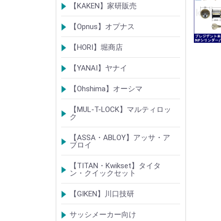
LSシリンダー
錠・ロック製品
【KAKEN】家研販売
ベルウェーブキー
ロック製品
【Opnus】オプナス
シリンダー
ロック製品
【HORI】堀商店
シリンダー
錠・ロック製品
【YANAI】ヤナイ
Rシリーズシリンダー
ロック製品
【Ohshima】オーシマ
シリンダー
錠・ロック製品
【MUL-T-LOCK】マルティロッ
ク
シリンダー
南京錠
【ASSA・ABLOY】アッサ・ア
ブロイ
シリンダー
ロック製品
【TITAN・Kwikset】タイタ
ン・クイックセット
シリンダー
錠
【GIKEN】川口技研
錠ケース/ラッチング
室内錠シリーズ
サッシメーカー向け