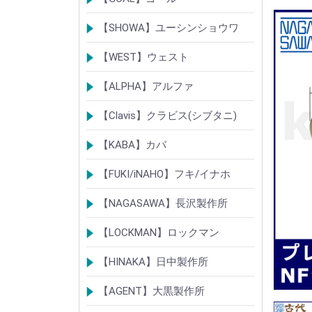
ク
シリンダー
錠
錠前部品
その他
【SHOWA】ユーシンショウワ
シリンダー
錠
その他
【WEST】ウェスト
シリンダー
錠
その他
【ALPHA】アルファ
シリンダー
錠
南京錠
【Clavis】クラビス(シブタニ)
シリンダー
錠
【KABA】カバ
シリンダー
錠・ロック製品
【FUKI/iNAHO】フキ/イナホ
TIERKEYシリンダー
ロック製品
【NAGASAWA】長沢製作所
シリンダー
古代・古代ネオ装飾錠
KEYLEX/キーレックス
レバーハンドルシリーズ
【LOCKMAN】ロックマン
メガクロスSPシリンダー
デジタルロック
【HINAKA】日中製作所
SEPA/HDSシリンダー
SEPA・AGE・GIAロック製品
【AGENT】大黒製作所