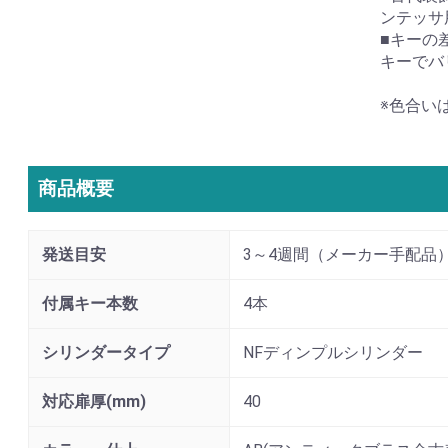
ンテッサ
■キーの
キーでバ
※色合い
商品概要
発送目安
3～4週間（メーカー手配品
付属キー本数
4本
シリンダータイプ
NFディンプルシリンダー
対応扉厚(mm)
40