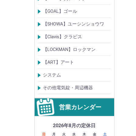
電気錠・電気ストライク
通電金具
制御器・操作器
電材・その他
BANシリーズ
非接触キー・IDカード
Raccessシリーズ
ノンタッチシリーズ
iELシリーズ
FKL・FeliCa・MIFARE
キースイッチ
補修品・代替品
【GOAL】ゴール
電気錠
通電金具
電気錠システム製品
キースイッチ
【SHOWA】ユーシンショウワ
電気錠・電気ストライク
電気錠システム製品
キースイッチ
【Clavis】クラビス
電気錠
電気錠システム製品
Tebra(ハンズフリー)
キースイッチ
【LOCKMAN】ロックマン
電磁式電気錠
電磁錠取付ブラケット
電気錠システム製品
【ART】アート
電気錠システム
入退管理システム
システム
テンキーシステム
静脈認証システム
ICカード認証システム
その他電気錠・周辺機器
営業カレンダー
2026年8月の定休日
日
月
火
水
木
金
土