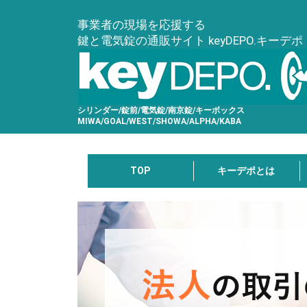
事業者の現場を応援する
鍵と電気錠の通販サイト keyDEPO.キーデポ
シリンダー/錠前/電気錠/南京錠/キーボックス
MIWA/GOAL/WEST/SHOWA/ALPHA/KABA
TOP
キーデポとは