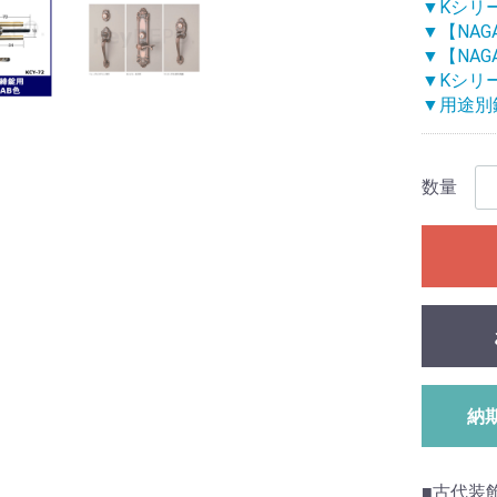
▼Kシリ
▼【NAG
▼【NAG
▼Kシリ
▼用途別
数量
納
■古代装