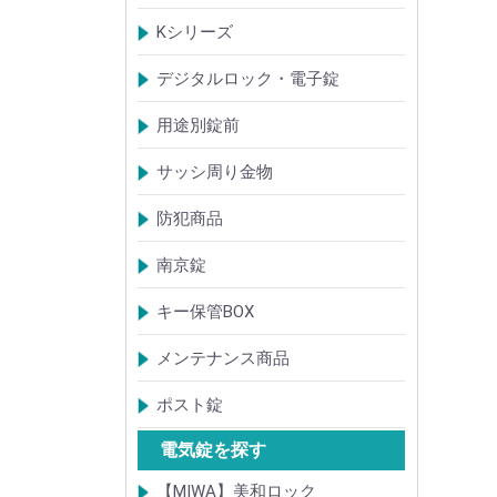
TOSTEMトステム(LIXILリクシル)
新日軽
三協(立山)アルミ
YKK
ミサワホーム
セキスイ
YAMAHA
ダイワハウス
松下電工・ナショナル住宅
不二サッシ
その他
Kシリーズ
【KH】アルミサッシ用引戸錠
【M】ミワ特殊錠
【G】ゴール特殊錠
【S】ショウワ特殊錠
【R】各社特殊錠
【MCY】ミワ取替用シリンダー
【GCY】ゴール取替用シリンダー
【SCY】ショウワ取替用シリンダー
【WCY】ウェスト取替用シリンダー
【ACY】アルファ取替用シリンダー
【KCY】コダイ取替用シリンダー
【KC】クレセントシリーズ
その他Kシリーズ
デジタルロック・電子錠
扉加工あり
扉加工なし(軽微な加工)
ICキー・タグ・カード
用途別錠前
アルミサッシ玄関引戸・引違戸錠
サムラッチ錠
浴室錠
補助錠
エンジンドア錠・ガラス扉錠
ケースハンドル錠
インダストリアルロック・カムロッ
サッシ周り金物
ク
ドアガード
ドアチェーン
クレセント錠
丁番
フランス落とし
ドアクローザ
防犯商品
防犯簡易錠
防犯サムターン
ガードプレート・Lフロント
その他
南京錠
【ALPHA】アルファ
【ABUS】アバス
その他
キー保管BOX
大型キーBOX
小型キーBOX
メンテナンス商品
鍵の潤滑剤
サッシ調整ツール
ポスト錠
【Tajima(MET)】
【DAIKEN】
【コーワソニア】
【キョーワナスタ】
【リンタツ】
その他
電気錠を探す
【MIWA】美和ロック