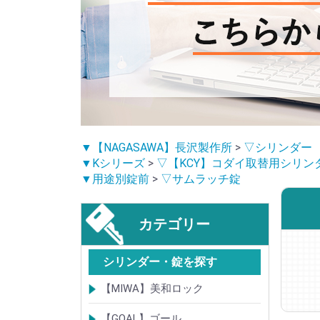
▼【NAGASAWA】長沢製作所
>
▽シリンダー
▼Kシリーズ
>
▽【KCY】コダイ取替用シリン
▼用途別錠前
>
▽サムラッチ錠
カテゴリー
シリンダー・錠を探す
【MIWA】美和ロック
シリンダー
レバーハンドル錠
ケースロック
モノロック
本締錠
引戸錠
引違戸錠
ガラス扉錠
補助錠
グレモン錠
自動施錠錠
面付錠
内部錠
プッシュプル錠
キーレス錠
インダストリアルロック・カムロッ
ポスト錠
ハンドル
サムターン
フロントプレート
ストライク
樹脂カバー・非常カバー
交換・補修錠前
交換・補修部材
M品番特殊錠(Kシリーズ)
その他
【GOAL】ゴール