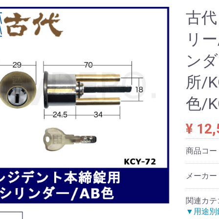
古代
リー
ンダ
所/
色/K
¥ 12
商品コー
メーカー：
関連カテ
▼用途別