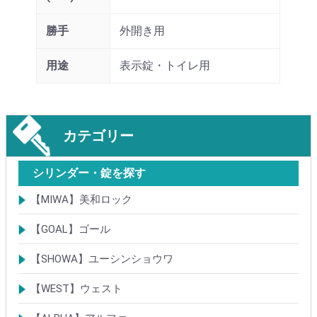
勝手
外開き用
用途
表示錠・トイレ用
カテゴリー
シリンダー・錠を探す
【MIWA】美和ロック
シリンダー
レバーハンドル錠
ケースロック
モノロック
本締錠
引戸錠
引違戸錠
ガラス扉錠
補助錠
グレモン錠
自動施錠錠
面付錠
内部錠
プッシュプル錠
キーレス錠
インダストリアルロック・カムロック
ポスト錠
ハンドル
サムターン
フロントプレート
ストライク
樹脂カバー・非常カバー
交換・補修錠前
交換・補修部材
M品番特殊錠(Kシリーズ)
その他
【GOAL】ゴール
シリンダー
錠
錠前部品
その他
【SHOWA】ユーシンショウワ
シリンダー
錠
その他
【WEST】ウェスト
シリンダー
錠
その他