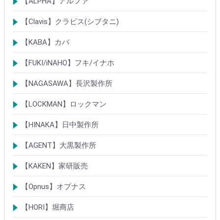
【ALPHA】アルファ
シリンダー
錠
南京錠
【Clavis】クラビス(シブタニ)
シリンダー
錠
【KABA】カバ
シリンダー
錠・ロック製品
【FUKI/iNAHO】フキ/イナホ
TIERKEYシリンダー
ロック製品
【NAGASAWA】長沢製作所
シリンダー
古代・古代ネオ装飾錠
KEYLEX/キーレックス
レバーハンドルシリーズ
【LOCKMAN】ロックマン
メガクロスSPシリンダー
デジタルロック
【HINAKA】日中製作所
SEPA/HDSシリンダー
SEPA・AGE・GIAロック製品
【AGENT】大黒製作所
LSシリンダー
錠・ロック製品
【KAKEN】家研販売
ベルウェーブキー
ロック製品
【Opnus】オプナス
シリンダー
ロック製品
【HORI】堀商店