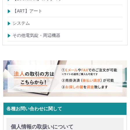
電磁式電気錠
電磁錠取付ブラケット
電気錠システム製品
【ART】アート
電気錠システム
入退管理システム
システム
テンキーシステム
静脈認証システム
ICカード認証システム
その他電気錠・周辺機器
各種お問い合わせに関して
個人情報の取扱いについて