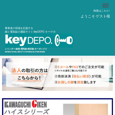
Menu
検索はこちら↑
ようこそ ゲスト様
事業者の現場を応援する
鍵と電気錠の通販サイト keyDEPO.キーデポ
シリンダー/錠前/電気錠/南京錠/キーボックス
MIWA/GOAL/WEST/SHOWA/ALPHA/KABA