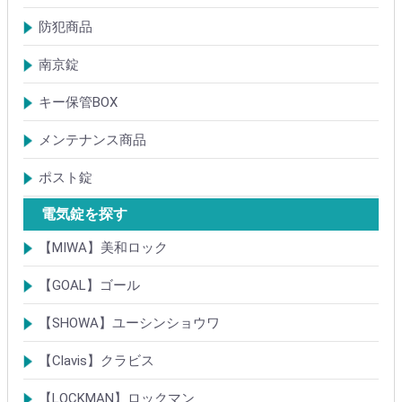
ドアガード
ドアチェーン
クレセント錠
丁番
フランス落とし
ドアクローザ
防犯商品
防犯簡易錠
防犯サムターン
ガードプレート・Lフロント
その他
南京錠
【ALPHA】アルファ
【ABUS】アバス
その他
キー保管BOX
大型キーBOX
小型キーBOX
メンテナンス商品
鍵の潤滑剤
サッシ調整ツール
ポスト錠
【Tajima(MET)】
【DAIKEN】
【コーワソニア】
【キョーワナスタ】
【リンタツ】
その他
電気錠を探す
【MIWA】美和ロック
電気錠・電気ストライク
通電金具
制御器・操作器
電材・その他
BANシリーズ
非接触キー・IDカード
Raccessシリーズ
ノンタッチシリーズ
iELシリーズ
FKL・FeliCa・MIFARE
キースイッチ
補修品・代替品
【GOAL】ゴール
電気錠
通電金具
電気錠システム製品
キースイッチ
【SHOWA】ユーシンショウワ
電気錠・電気ストライク
電気錠システム製品
キースイッチ
【Clavis】クラビス
電気錠
電気錠システム製品
Tebra(ハンズフリー)
キースイッチ
【LOCKMAN】ロックマン