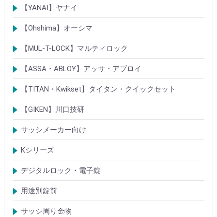
シリンダー
錠・ロック製品
【YANAI】ヤナイ
Rシリーズシリンダー
ロック製品
【Ohshima】オーシマ
シリンダー
錠・ロック製品
【MUL-T-LOCK】マルティロック
シリンダー
南京錠
【ASSA・ABLOY】アッサ・アブロイ
シリンダー
ロック製品
【TITAN・Kwikset】タイタン・クイックセット
シリンダー
錠
【GIKEN】川口技研
鍵ケース/ラッチング
室内錠シリーズ
サッシメーカー向け
TOSTEMトステム(LIXILリクシル)
新日軽
三協(立山)アルミ
YKK
ミサワホーム
セキスイ
YAMAHA
ダイワハウス
松下電工・ナショナル住宅
不二サッシ
その他
Kシリーズ
【KH】アルミサッシ用引戸錠
【M】ミワ特殊錠
【G】ゴール特殊錠
【S】ショウワ特殊錠
【R】各社特殊錠
【MCY】ミワ取替用シリンダー
【GCY】ゴール取替用シリンダー
【SCY】ショウワ取替用シリンダー
【WCY】ウェスト取替用シリンダー
【ACY】アルファ取替用シリンダー
【KCY】コダイ取替用シリンダー
【KC】クレセントシリーズ
その他Kシリーズ
デジタルロック・電子錠
扉加工あり
扉加工なし(軽微な加工)
ICキー・タグ・カード
用途別錠前
アルミサッシ玄関引戸・引違戸錠
サムラッチ錠
浴室錠
補助錠
エンジンドア錠・ガラス扉錠
ケースハンドル錠
インダストリアルロック・カムロック
サッシ周り金物