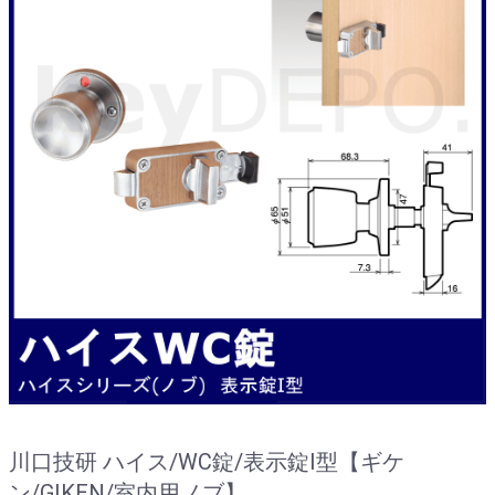
川口技研 ハイス/WC錠/表示錠I型【ギケ
ン/GIKEN/室内用ノブ】