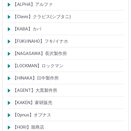
シリンダー
錠
その他
【ALPHA】アルファ
シリンダー
錠
南京錠
【Clavis】クラビス(シブタニ)
シリンダー
錠
【KABA】カバ
シリンダー
錠・ロック製品
【FUKI/iNAHO】フキ/イナホ
TIERKEYシリンダー
ロック製品
【NAGASAWA】長沢製作所
シリンダー
古代・古代ネオ装飾錠
KEYLEX/キーレックス
レバーハンドルシリーズ
【LOCKMAN】ロックマン
メガクロスSPシリンダー
デジタルロック
【HINAKA】日中製作所
SEPA/HDSシリンダー
SEPA・AGE・GIAロック製品
【AGENT】大黒製作所
LSシリンダー
錠・ロック製品
【KAKEN】家研販売
ベルウェーブキー
ロック製品
【Opnus】オプナス
シリンダー
ロック製品
【HORI】堀商店