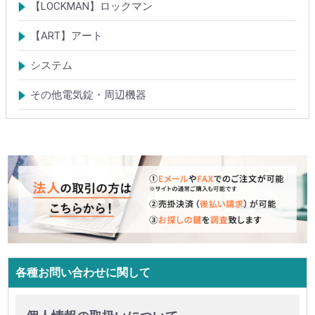
電気錠
電気錠システム製品
Tebra(ハンズフリー)
キースイッチ
【LOCKMAN】ロックマン
電磁式電気錠
電磁錠取付ブラケット
電気錠システム製品
【ART】アート
電気錠システム
入退管理システム
システム
テンキーシステム
静脈認証システム
ICカード認証システム
その他電気錠・周辺機器
各種お問い合わせに関して