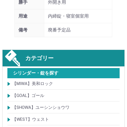
勝手
外開き用
用途
内締錠・寝室個室用
備考
廃番予定品
カテゴリー
シリンダー・錠を探す
【MIWA】美和ロック
シリンダー
レバーハンドル錠
ケースロック
モノロック
本締錠
引戸錠
引違戸錠
ガラス扉錠
補助錠
グレモン錠
自動施錠錠
面付錠
内部錠
プッシュプル錠
キーレス錠
インダストリアルロック・カムロック
ポスト錠
ハンドル
サムターン
フロントプレート
ストライク
樹脂カバー・非常カバー
交換・補修錠前
交換・補修部材
M品番特殊錠(Kシリーズ)
その他
【GOAL】ゴール
シリンダー
錠
錠前部品
その他
【SHOWA】ユーシンショウワ
シリンダー
錠
その他
【WEST】ウェスト