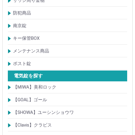
サッシ周り金物
ドアガード
ドアチェーン
クレセント錠
丁番
フランス落とし
ドアクローザ
防犯商品
防犯簡易錠
防犯サムターン
ガードプレート・Lフロント
その他
南京錠
【ALPHA】アルファ
【ABUS】アバス
その他
キー保管BOX
大型キーBOX
小型キーBOX
メンテナンス商品
鍵の潤滑剤
サッシ調整ツール
ポスト錠
【Tajima(MET)】
【DAIKEN】
【コーワソニア】
【キョーワナスタ】
【リンタツ】
その他
電気錠を探す
【MIWA】美和ロック
電気錠・電気ストライク
通電金具
制御器・操作器
電材・その他
BANシリーズ
非接触キー・IDカード
Raccessシリーズ
ノンタッチシリーズ
iELシリーズ
FKL・FeliCa・MIFARE
キースイッチ
補修品・代替品
【GOAL】ゴール
電気錠
通電金具
電気錠システム製品
キースイッチ
【SHOWA】ユーシンショウワ
電気錠・電気ストライク
電気錠システム製品
キースイッチ
【Clavis】クラビス