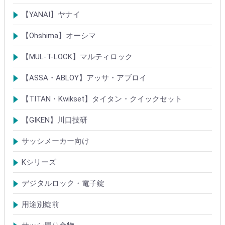
シリンダー
錠・ロック製品
【YANAI】ヤナイ
Rシリーズシリンダー
ロック製品
【Ohshima】オーシマ
シリンダー
錠・ロック製品
【MUL-T-LOCK】マルティロック
シリンダー
南京錠
【ASSA・ABLOY】アッサ・アブロイ
シリンダー
ロック製品
【TITAN・Kwikset】タイタン・クイックセット
シリンダー
錠
【GIKEN】川口技研
鍵ケース/ラッチング
室内錠シリーズ
サッシメーカー向け
TOSTEMトステム(LIXILリクシル)
新日軽
三協(立山)アルミ
YKK
ミサワホーム
セキスイ
YAMAHA
ダイワハウス
松下電工・ナショナル住宅
不二サッシ
その他
Kシリーズ
【KH】アルミサッシ用引戸錠
【M】ミワ特殊錠
【G】ゴール特殊錠
【S】ショウワ特殊錠
【R】各社特殊錠
【MCY】ミワ取替用シリンダー
【GCY】ゴール取替用シリンダー
【SCY】ショウワ取替用シリンダー
【WCY】ウェスト取替用シリンダー
【ACY】アルファ取替用シリンダー
【KCY】コダイ取替用シリンダー
【KC】クレセントシリーズ
その他Kシリーズ
デジタルロック・電子錠
扉加工あり
扉加工なし(軽微な加工)
ICキー・タグ・カード
用途別錠前
アルミサッシ玄関引戸・引違戸錠
サムラッチ錠
浴室錠
補助錠
エンジンドア錠・ガラス扉錠
ケースハンドル錠
インダストリアルロック・カムロック