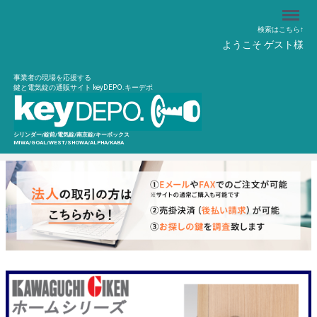
Menu
検索はこちら↑
ようこそ ゲスト様
事業者の現場を応援する
鍵と電気錠の通販サイト keyDEPO.キーデポ
シリンダー/錠前/電気錠/南京錠/キーボックス
MIWA/GOAL/WEST/SHOWA/ALPHA/KABA