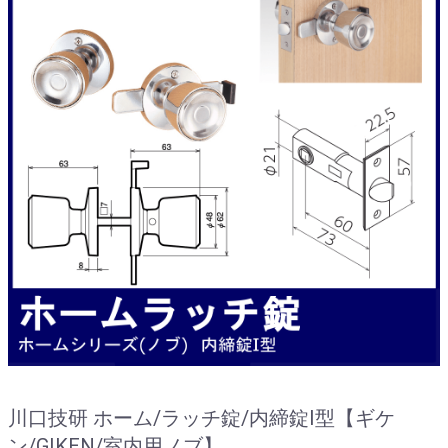
川口技研 ホーム/ラッチ錠/内締錠I型【ギケ
ン/GIKEN/室内用ノブ】