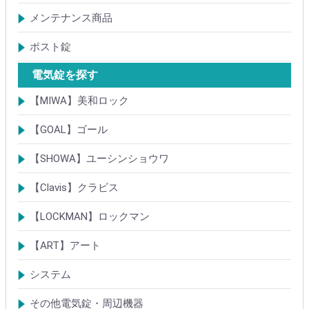
大型キーBOX
小型キーBOX
メンテナンス商品
鍵の潤滑剤
サッシ調整ツール
ポスト錠
【Tajima(MET)】
【DAIKEN】
【コーワソニア】
【キョーワナスタ】
【リンタツ】
その他
電気錠を探す
【MIWA】美和ロック
電気錠・電気ストライク
通電金具
制御器・操作器
電材・その他
BANシリーズ
非接触キー・IDカード
Raccessシリーズ
ノンタッチシリーズ
iELシリーズ
FKL・FeliCa・MIFARE
キースイッチ
補修品・代替品
【GOAL】ゴール
電気錠
通電金具
電気錠システム製品
キースイッチ
【SHOWA】ユーシンショウワ
電気錠・電気ストライク
電気錠システム製品
キースイッチ
【Clavis】クラビス
電気錠
電気錠システム製品
Tebra(ハンズフリー)
キースイッチ
【LOCKMAN】ロックマン
電磁式電気錠
電磁錠取付ブラケット
電気錠システム製品
【ART】アート
電気錠システム
入退管理システム
システム
テンキーシステム
静脈認証システム
ICカード認証システム
その他電気錠・周辺機器