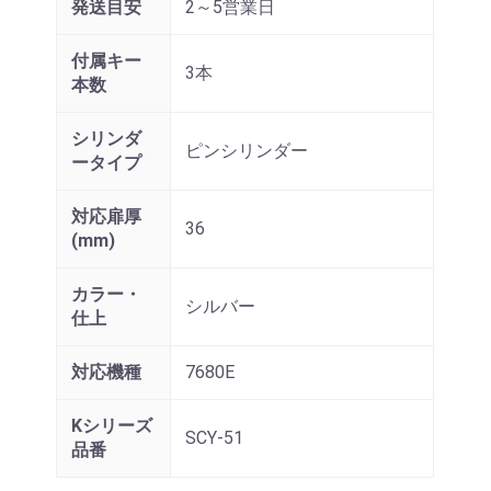
発送目安
2～5営業日
付属キー
3本
本数
シリンダ
ピンシリンダー
ータイプ
対応扉厚
36
(mm)
カラー・
シルバー
仕上
対応機種
7680E
Kシリーズ
SCY-51
品番