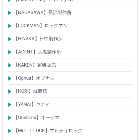
TIERKEYシリンダー
ロック製品
【NAGASAWA】長沢製作所
シリンダー
古代・古代ネオ装飾錠
KEYLEX/キーレックス
レバーハンドルシリーズ
【LOCKMAN】ロックマン
メガクロスSPシリンダー
デジタルロック
【HINAKA】日中製作所
SEPA/HDSシリンダー
SEPA・AGE・GIAロック製品
【AGENT】大黒製作所
LSシリンダー
錠・ロック製品
【KAKEN】家研販売
ベルウェーブキー
ロック製品
【Opnus】オプナス
シリンダー
ロック製品
【HORI】堀商店
シリンダー
錠・ロック製品
【YANAI】ヤナイ
Rシリーズシリンダー
ロック製品
【Ohshima】オーシマ
シリンダー
錠・ロック製品
【MUL-T-LOCK】マルティロック