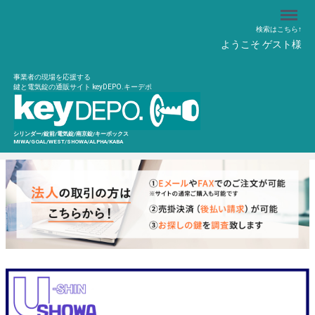
Menu
検索はこちら↑
ようこそ ゲスト様
事業者の現場を応援する
鍵と電気錠の通販サイト keyDEPO.キーデポ
シリンダー/錠前/電気錠/南京錠/キーボックス
MIWA/GOAL/WEST/SHOWA/ALPHA/KABA