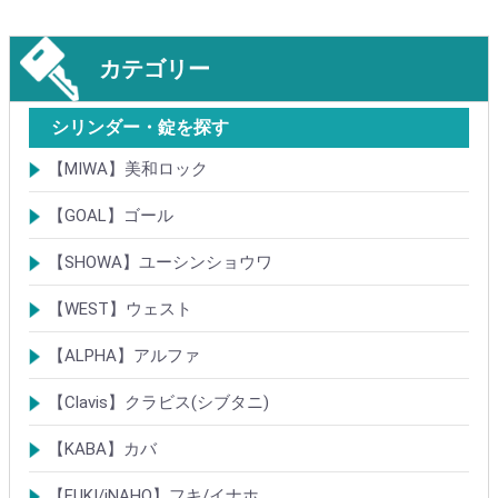
カテゴリー
シリンダー・錠を探す
【MIWA】美和ロック
シリンダー
レバーハンドル錠
ケースロック
モノロック
本締錠
引戸錠
引違戸錠
ガラス扉錠
補助錠
グレモン錠
自動施錠錠
面付錠
内部錠
プッシュプル錠
キーレス錠
インダストリアルロック・カムロック
ポスト錠
ハンドル
サムターン
フロントプレート
ストライク
樹脂カバー・非常カバー
交換・補修錠前
交換・補修部材
M品番特殊錠(Kシリーズ)
その他
【GOAL】ゴール
シリンダー
錠
錠前部品
その他
【SHOWA】ユーシンショウワ
シリンダー
錠
その他
【WEST】ウェスト
シリンダー
錠
その他
【ALPHA】アルファ
シリンダー
錠
南京錠
【Clavis】クラビス(シブタニ)
シリンダー
錠
【KABA】カバ
シリンダー
錠・ロック製品
【FUKI/iNAHO】フキ/イナホ