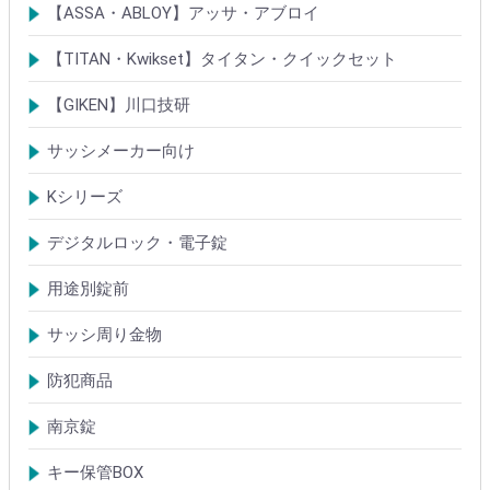
シリンダー
南京錠
【ASSA・ABLOY】アッサ・アブロイ
シリンダー
ロック製品
【TITAN・Kwikset】タイタン・クイックセット
シリンダー
錠
【GIKEN】川口技研
鍵ケース/ラッチング
室内錠シリーズ
サッシメーカー向け
TOSTEMトステム(LIXILリクシル)
新日軽
三協(立山)アルミ
YKK
ミサワホーム
セキスイ
YAMAHA
ダイワハウス
松下電工・ナショナル住宅
不二サッシ
その他
Kシリーズ
【KH】アルミサッシ用引戸錠
【M】ミワ特殊錠
【G】ゴール特殊錠
【S】ショウワ特殊錠
【R】各社特殊錠
【MCY】ミワ取替用シリンダー
【GCY】ゴール取替用シリンダー
【SCY】ショウワ取替用シリンダー
【WCY】ウェスト取替用シリンダー
【ACY】アルファ取替用シリンダー
【KCY】コダイ取替用シリンダー
【KC】クレセントシリーズ
その他Kシリーズ
デジタルロック・電子錠
扉加工あり
扉加工なし(軽微な加工)
ICキー・タグ・カード
用途別錠前
アルミサッシ玄関引戸・引違戸錠
サムラッチ錠
浴室錠
補助錠
エンジンドア錠・ガラス扉錠
ケースハンドル錠
インダストリアルロック・カムロック
サッシ周り金物
ドアガード
ドアチェーン
クレセント錠
丁番
フランス落とし
ドアクローザ
防犯商品
防犯簡易錠
防犯サムターン
ガードプレート・Lフロント
その他
南京錠
【ALPHA】アルファ
【ABUS】アバス
その他
キー保管BOX